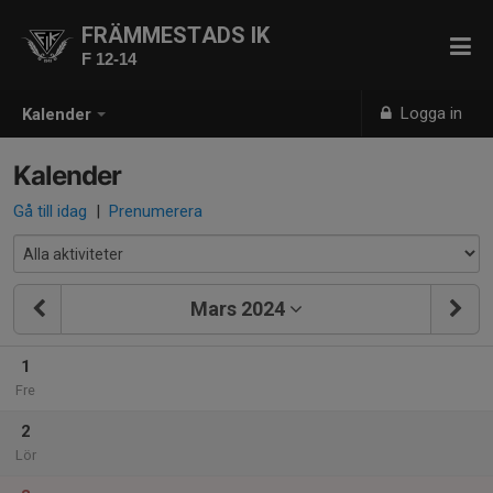
FRÄMMESTADS IK
F 12-14
Logga in
Kalender
Kalender
Gå till idag
|
Prenumerera
Mars 2024
1
Fre
2
Lör