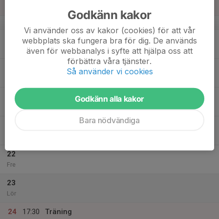
Sön
Godkänn kakor
v.12
Vi använder oss av kakor (cookies) för att vår
18
webbplats ska fungera bra för dig. De används
Mån
även för webbanalys i syfte att hjälpa oss att
förbättra våra tjänster.
19
17:30
Träning Fys
Så använder vi cookies
19:00
Tis
Jonslund gympahall
20
Godkänn alla kakor
Ons
Bara nödvändiga
21
Tor
22
Fre
23
Lör
24
17:30
Träning