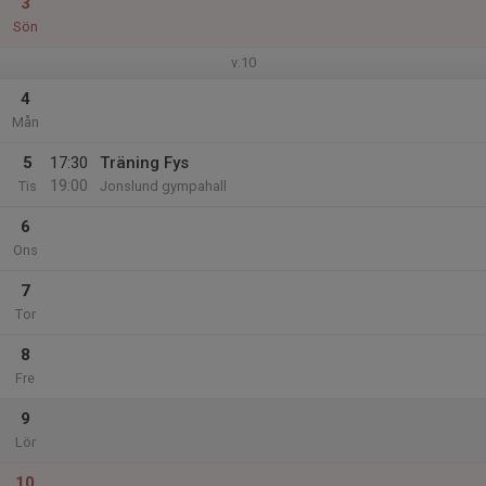
3
Sön
v.10
4
Mån
5
17:30
Träning Fys
19:00
Tis
Jonslund gympahall
6
Ons
7
Tor
8
Fre
9
Lör
10