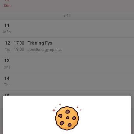
Sön
v.11
11
Mån
12
17:30
Träning Fys
19:00
Tis
Jonslund gympahall
13
Ons
14
Tor
15
Fre
16
Lör
17