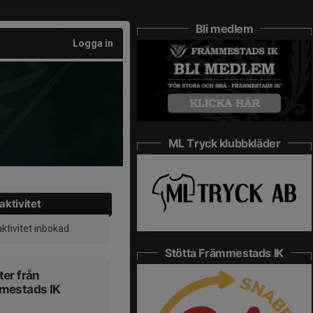
Bli medlem
Logga in
ML Tryck klubbkläder
aktivitet
aktivitet inbokad
Stötta Främmestads IK
er från
mestads IK