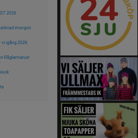
ST 2026
arknad imorgon
r vi igång 2026
en Råglannarus!
r
plock
r
te
r