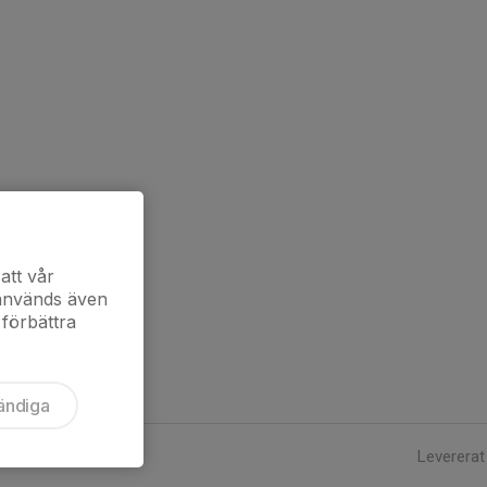
att vår
 används även
 förbättra
ändiga
Levererat