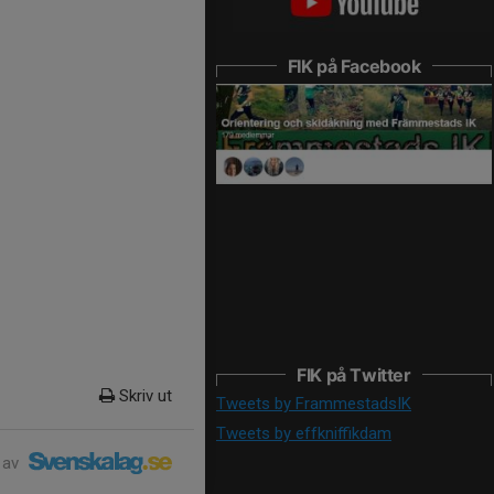
FIK på Facebook
FIK på Twitter
Skriv ut
Tweets by FrammestadsIK
Tweets by effkniffikdam
 av