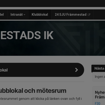
del
Intranät
Klubblokal
24 SJU Främmestad
ESTADS IK
Nästa 
okal
Ingen 
lubblokal och mötesrum
Nyhet
Främ
ötesrummet genom att klicka på länken ovan och fyll i
F30