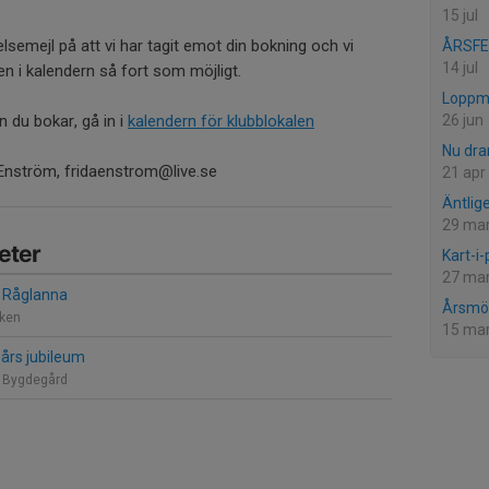
15 jul
semejl på att vi har tagit emot din bokning och vi
ÅRSFE
14 jul
en i kalendern så fort som möjligt.
Loppm
26 jun
an du bokar, gå in i
kalendern för klubblokalen
Nu dra
 Enström, fridaenstrom@live.se
21 apr
Äntlig
29 ma
eter
Kart-i-
27 ma
i Råglanna
Årsmö
ken
15 ma
-års jubileum
 Bygdegård