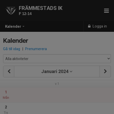
FRÄMMESTADS IK
F 12-14
Logga in
Kalender
Kalender
Gå till idag
|
Prenumerera
Januari 2024
v.1
1
Mån
2
Tis