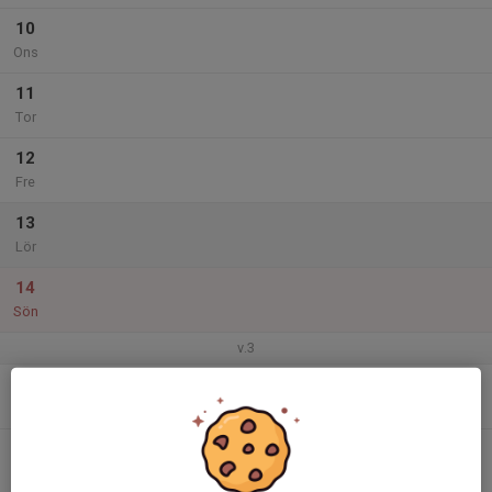
10
Ons
11
Tor
12
Fre
13
Lör
14
Sön
v.3
15
Mån
16
Tis