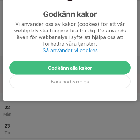
17
Godkänn kakor
Ons
Vi använder oss av kakor (cookies) för att vår
18
webbplats ska fungera bra för dig. De används
Tor
även för webbanalys i syfte att hjälpa oss att
19
förbättra våra tjänster.
Så använder vi cookies
Fre
20
Godkänn alla kakor
Lör
21
Bara nödvändiga
Sön
v.4
22
Mån
23
Tis