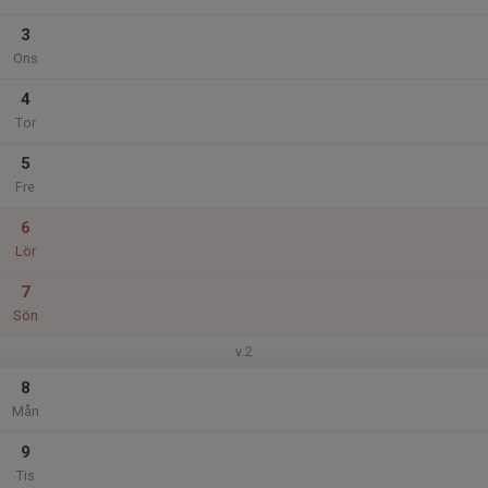
3
Ons
4
Tor
5
Fre
6
Lör
7
Sön
v.2
8
Mån
9
Tis