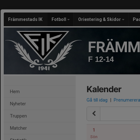
Främmestads IK
Fotboll
Orientering & Skidor
Pa
FRÄMM
F 12-14
Kalender
Hem
Gå till idag
|
Prenumerer
Nyheter
Truppen
Matcher
1
Sön