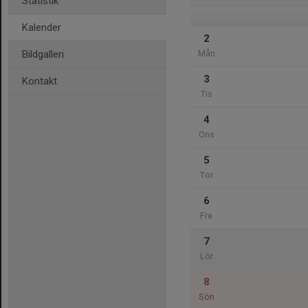
Statistik
Kalender
2
Bildgalleri
Mån
3
Kontakt
Tis
4
Ons
5
Tor
6
Fre
7
Lör
8
Sön