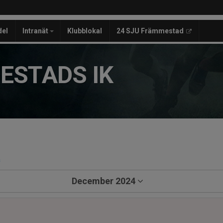
del
Intranät
Klubblokal
24 SJU Främmestad
ESTADS IK
a
December 2024