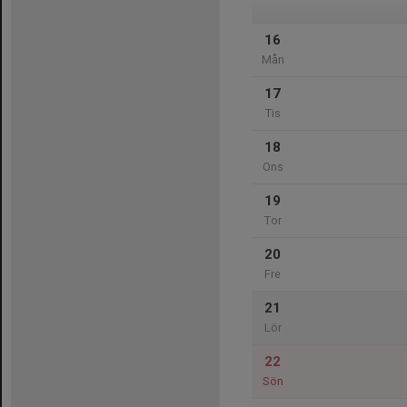
16
Mån
17
Tis
18
Ons
19
Tor
20
Fre
21
Lör
22
Sön