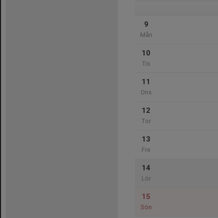
9
Mån
10
Tis
11
Ons
12
Tor
13
Fre
14
Lör
15
Sön