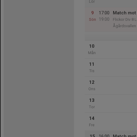
Lör
9
17:00
Match mot 
19:00
Sön
Flickor Div 8 
Ågårdsvallen
10
Mån
11
Tis
12
Ons
13
Tor
14
Fre
15
16:00
Match mot 