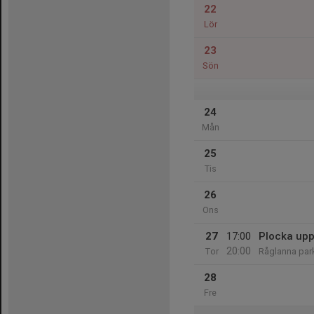
22
Lör
23
Sön
24
Mån
25
Tis
26
Ons
27
17:00
Plocka upp
20:00
Tor
Råglanna par
28
Fre