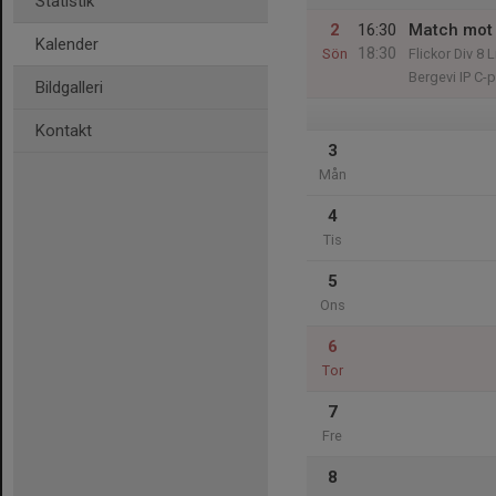
Statistik
2
16:30
Match mot 
Kalender
18:30
Sön
Flickor Div 8 
Bergevi IP C-
Bildgalleri
Kontakt
3
Mån
4
Tis
5
Ons
6
Tor
7
Fre
8