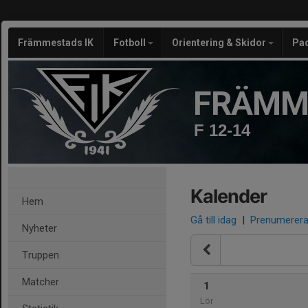
Främmestads IK
Fotboll
Orientering & Skidor
Pa
FRÄMM
F 12-14
Kalender
Hem
Gå till idag
|
Prenumerer
Nyheter
Truppen
Matcher
1
Lör