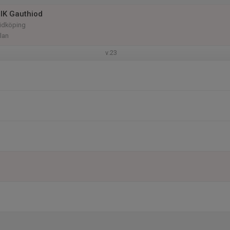
IK Gauthiod
Lidköping
plan
v.23