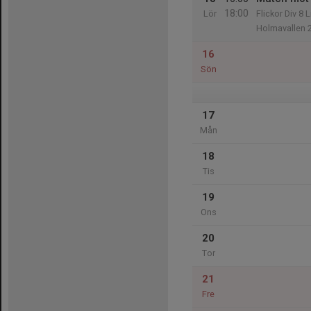
18:00
Lör
Flickor Div 8 
Holmavallen 
16
Sön
17
Mån
18
Tis
19
Ons
20
Tor
21
Fre