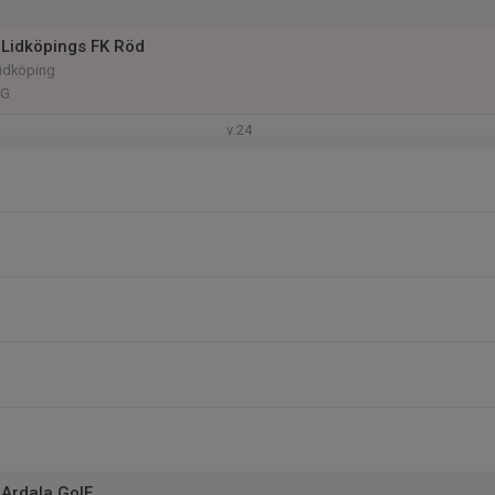
Lidköpings FK Röd
Lidköping
 G
v.24
Ardala GoIF