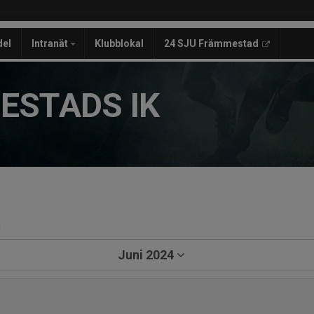
del
Intranät
Klubblokal
24 SJU Främmestad
ESTADS IK
a
Juni 2024