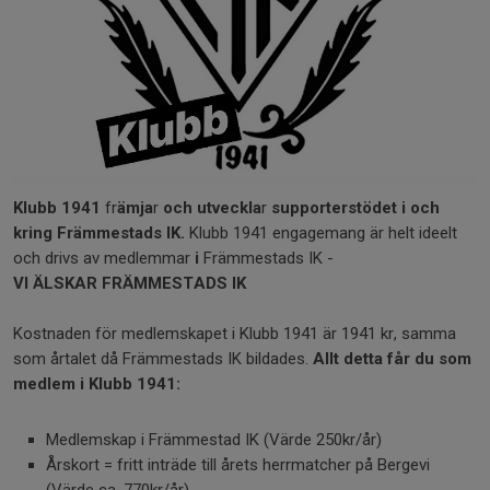
Klubb
1941
fr
ämja
r
och
utveckla
r
supporterstödet
i
och
kring
Främmestads
IK.
Klubb 1941 engagemang är helt ideelt
och drivs av medlemmar
i
Främmestads IK -
VI
ÄLSKAR FRÄMMESTADS IK
Kostnaden för medlemskapet i Klubb 1941 är 1941 kr, samma
som årtalet då Främmestads IK bildades.
Allt detta får du som
medlem i Klubb 1941:
Medlemskap i Främmestad IK (Värde 250kr/år)
Årskort = fritt inträde till årets herrmatcher på Bergevi
(Värde ca. 770kr/år)