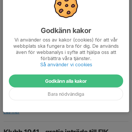
Godkänn kakor
Vi använder oss av kakor (cookies) för att vår
webbplats ska fungera bra för dig. De används
även för webbanalys i syfte att hjälpa oss att
förbättra våra tjänster.
Så använder vi cookies
Godkänn alla kakor
I år erbjuder vi T-tröja istället för keps. Välj mellan vit eller svart
Bara nödvändiga
med motsvarande tryck. Beställ din färg och storlek till
gunillavilhelmsson@hotmail.com #iårskavisynasochhöras#
Läs mer