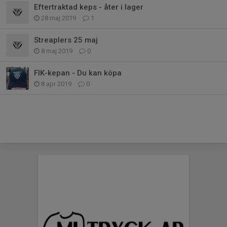
Eftertraktad keps - åter i lager
28 maj 2019
1
Streaplers 25 maj
8 maj 2019
0
FIK-kepan - Du kan köpa
8 apr 2019
0