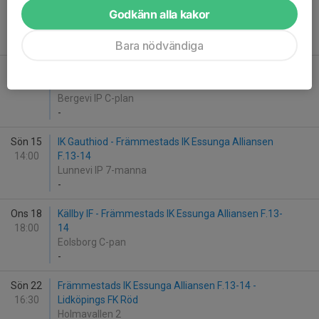
Sön 1
Sils IF - Främmestads IK Essunga Alliansen F.13-14
Godkänn alla kakor
11:00
Silbohof C-plan
-
Bara nödvändiga
Lör 7
Främmestads IK Essunga Alliansen F.13-14 - Råda
13:00
BK Grön
Bergevi IP C-plan
-
Sön 15
IK Gauthiod - Främmestads IK Essunga Alliansen
14:00
F.13-14
Lunnevi IP 7-manna
-
Ons 18
Källby IF - Främmestads IK Essunga Alliansen F.13-
18:00
14
Eolsborg C-pan
-
Sön 22
Främmestads IK Essunga Alliansen F.13-14 -
16:30
Lidköpings FK Röd
Holmavallen 2