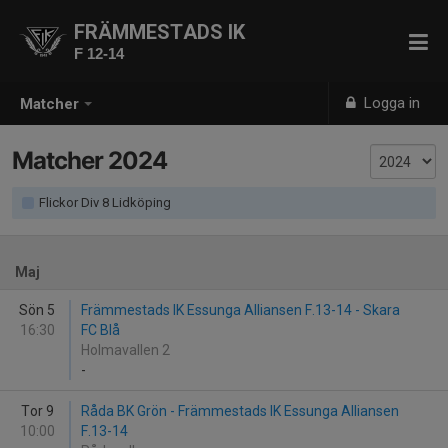
FRÄMMESTADS IK
F 12-14
Logga in
Matcher
Matcher 2024
Flickor Div 8 Lidköping
Maj
Sön 5
Främmestads IK Essunga Alliansen F.13-14 - Skara
16:30
FC Blå
Holmavallen 2
-
Tor 9
Råda BK Grön - Främmestads IK Essunga Alliansen
10:00
F.13-14