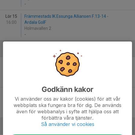
-
Lör 15
Främmestads IK Essunga Alliansen F.13-14 -
16:00
Ardala GoIF
Holmavallen 2
-
Augusti
Ons 21
Skara FC Blå - Främmestads IK Essunga Alliansen
19:00
F.13-14
Sparbanken Arena E Konstgräs
-
Godkänn kakor
Sön 25
Främmestads IK Essunga Alliansen F.13-14 - Vara
Vi använder oss av kakor (cookies) för att vår
16:30
SK
webbplats ska fungera bra för dig. De används
Holmavallen 2
även för webbanalys i syfte att hjälpa oss att
-
förbättra våra tjänster.
Så använder vi cookies
September