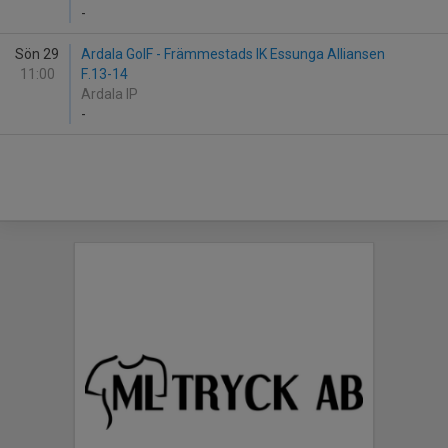
-
Sön 29
Ardala GoIF - Främmestads IK Essunga Alliansen
11:00
F.13-14
Ardala IP
-