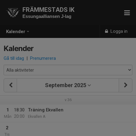
FRÄMMESTADS IK
Essungaalliansen J-lag
Logga in
Kalender
Kalender
Gå till idag
|
Prenumerera
September 2025
v.36
1
18:30
Träning Ekvallen
20:00
Mån
Ekvallen A
2
Tis