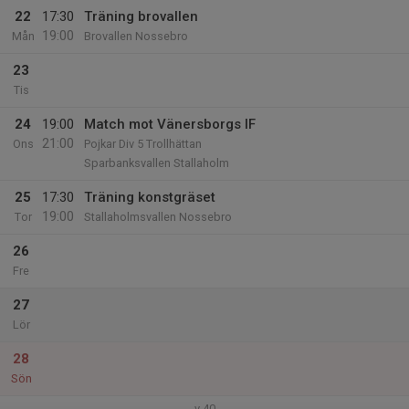
22
17:30
Träning brovallen
19:00
Mån
Brovallen Nossebro
23
Tis
24
19:00
Match mot Vänersborgs IF
21:00
Ons
Pojkar Div 5 Trollhättan
Sparbanksvallen Stallaholm
25
17:30
Träning konstgräset
19:00
Tor
Stallaholmsvallen Nossebro
26
Fre
27
Lör
28
Sön
v.40