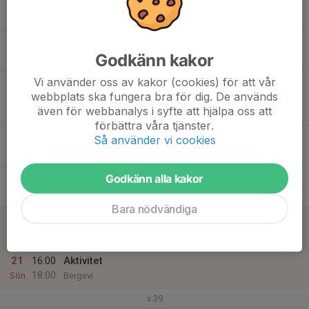
15
17:30
Träning konstgräset
19:00
Mån
Stallaholmsvallen Nossebro
16
Godkänn kakor
Tis
Vi använder oss av kakor (cookies) för att vår
17
19:00
Match mot Skepplanda BTK
webbplats ska fungera bra för dig. De används
21:00
Ons
Pojkar Div 5 Trollhättan
även för webbanalys i syfte att hjälpa oss att
Forsvallen Konstgräs
förbättra våra tjänster.
18
18:00
Träning Ekvallen
Så använder vi cookies
20:00
Tor
Ekvallen
Godkänn alla kakor
19
Fre
Bara nödvändiga
20
Lör
21
16:00
Aktivitet
18:00
Sön
Bergevi
v.39