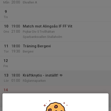
20:00
Mån
Ekvallen A
9
Tis
10
19:00
Match mot Alingsås IF FF Vit
21:00
Ons
Pojkar Div 5 Trollhättan
Sparbanksvallen Stallaholm
11
18:00
Träning Bergevi
19:30
Tor
Bergevi
12
Fre
13
18:00
Kräftknytis - inställt!
01:00
Lör
Råglannaparken
14
Sön
v.38