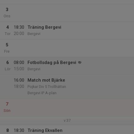
3
Ons
4
18:30
Träning Bergevi
20:00
Tor
Bergevi
5
Fre
6
08:00
Fotbollsdag på Bergevi
15:00
Lör
Bergevi
16:00
Match mot Bjärke
18:00
Pojkar Div 5 Trollhättan
Bergevi IP A-plan
7
Sön
v.37
8
18:30
Träning Ekvallen