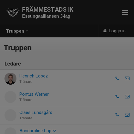
FRÄMMESTADS IK
Essungaalliansen J-lag
Logga in
Truppen
Truppen
Ledare
Henrich Lopez
Tränare
Pontus Werner
Tränare
Claes Lundsgård
Tränare
Anncaroline Lopez