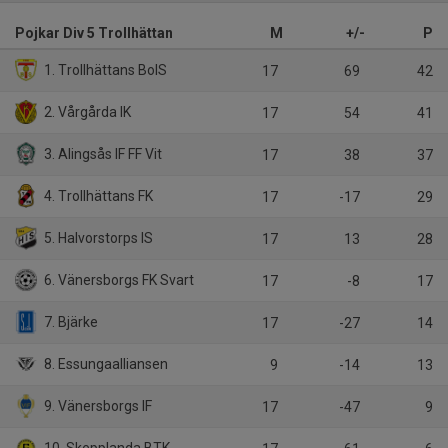
Pojkar Div 5 Trollhättan
M
+/-
P
1. Trollhättans BoIS
17
69
42
2. Vårgårda IK
17
54
41
3. Alingsås IF FF Vit
17
38
37
4. Trollhättans FK
17
-17
29
5. Halvorstorps IS
17
13
28
6. Vänersborgs FK Svart
17
-8
17
7. Bjärke
17
-27
14
8. Essungaalliansen
9
-14
13
9. Vänersborgs IF
17
-47
9