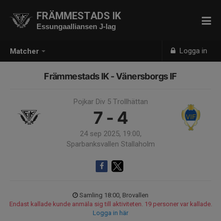
FRÄMMESTADS IK
Essungaalliansen J-lag
Logga in
Matcher
Främmestads IK - Vänersborgs IF
Pojkar Div 5 Trollhättan
7 - 4
24 sep 2025, 19:00,
Sparbanksvallen Stallaholm
Samling 18:00, Brovallen
Endast kallade kunde anmäla sig till aktiviteten. 19 personer var kallade.
Logga in här