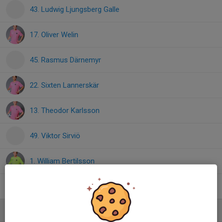
43. Ludwig Ljungsberg Galle
17. Oliver Welin
45. Rasmus Därnemyr
22. Sixten Lannerskär
13. Theodor Karlsson
49. Viktor Sirviö
1. William Bertilsson
11. Wilmer Classon
Ledare