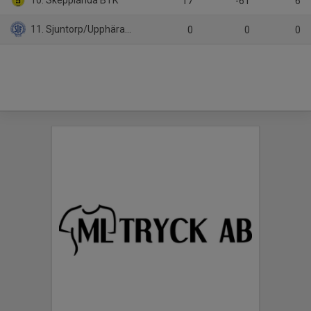
10. Skepplanda BTK
17
-61
6
11. Sjuntorp/Upphärad (9:9)
0
0
0