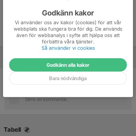
Claes Lundsgård
Tränare
Godkänn kakor
Vi använder oss av kakor (cookies) för att vår
Daniel Bertilsson
Målvaktstränare
webbplats ska fungera bra för dig. De används
även för webbanalys i syfte att hjälpa oss att
Ingmar Falkebäck
Tränare
förbättra våra tjänster.
Så använder vi cookies
Referat
Godkänn alla kakor
Bara nödvändiga
Inget referat skrivet
Tabell