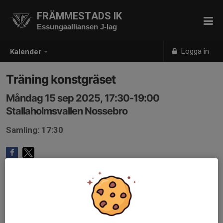
FRÄMMESTADS IK
Essungaalliansen J-lag
Logga in
Kalender
Träning konstgräset
Måndag 15 sep 2025, 17:30-19:00
Stallaholmsvallen Nossebro
Samling: 17:30