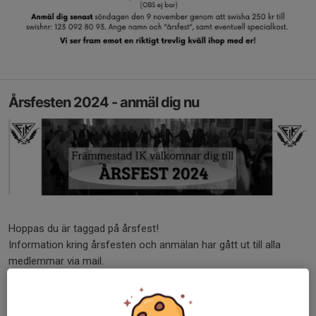
Årsfesten 2024 - anmäl dig nu
Hoppas du är taggad på årsfest!
Information kring årsfesten och anmälan har gått ut till alla
medlemmar via mail.
Vid frågor hör av dig till Rebecka Rundblad på 072 258 32 55