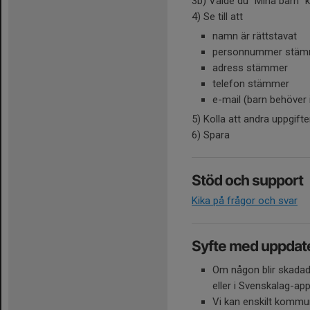
3b) Valde du "Mina barn" 
4) Se till att
namn är rättstavat
personnummer stämme
adress stämmer
telefon stämmer
e-mail (barn behöver
5) Kolla att andra uppgif
6) Spara
Stöd och support
Kika på frågor och svar
Syfte med uppdat
Om någon blir skadad 
eller i Svenskalag-ap
Vi kan enskilt komm