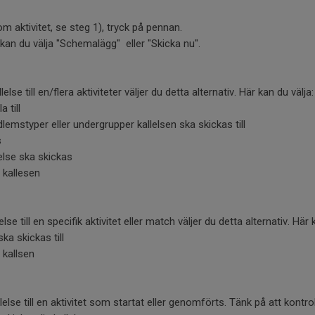
om aktivitet, se steg 1), tryck på pennan.
 kan du välja "Schemalägg" eller "Skicka nu".
lse till en/flera aktiviteter väljer du detta alternativ. Här kan du välja:
a till
lemstyper eller undergrupper kallelsen ska skickas till
s
else ska skickas
 kallesen
else till en specifik aktivitet eller match väljer du detta alternativ. Här 
ka skickas till
 kallsen
lelse till en aktivitet som startat eller genomförts. Tänk på att kontrol