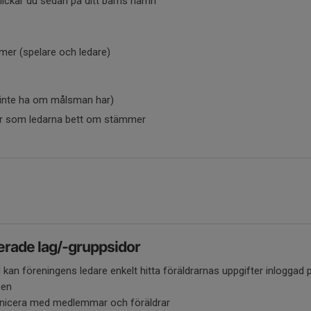
klickar du sedan på ditt barns namn
r (spelare och ledare)
 inte ha om målsman har)
ter som ledarna bett om stämmer
erade lag/-gruppsidor
kan föreningens ledare enkelt hitta föräldrarnas uppgifter inloggad
pen
unicera med medlemmar och föräldrar