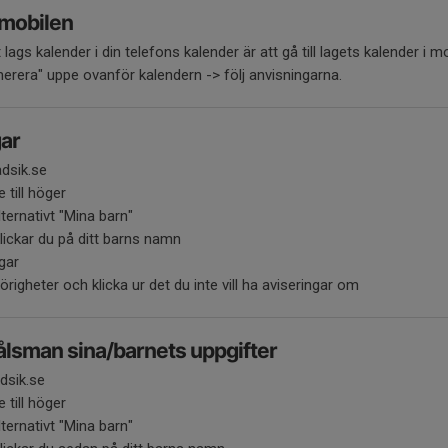
 mobilen
tt lags kalender i din telefons kalender är att gå till lagets kalender i
rera" uppe ovanför kalendern -> följ anvisningarna.
gar
dsik.se
 till höger
lternativt "Mina barn"
lickar du på ditt barns namn
ngar
hörigheter och klicka ur det du inte vill ha aviseringar om
lsman sina/barnets uppgifter
dsik.se
 till höger
lternativt "Mina barn"