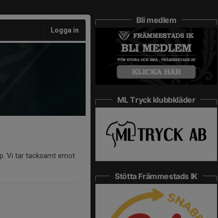
Bli medlem
Logga in
ML Tryck klubbkläder
ap. Vi tar tacksamt emot
Stötta Främmestads IK