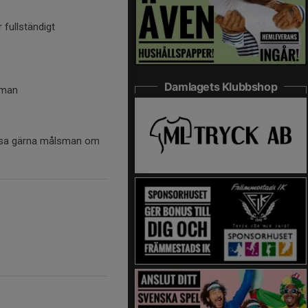
 fullständigt
Damlagets Klubbshop
sman
ipsa gärna målsman om
.