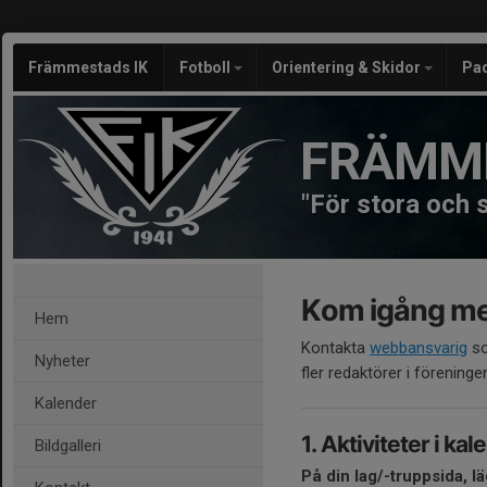
Främmestads IK
Fotboll
Orientering & Skidor
Pa
FRÄMME
"För stora och
Kom igång me
Hem
Kontakta
webbansvarig
so
Nyheter
fler redaktörer i föreninge
Kalender
1. Aktiviteter i ka
Bildgalleri
På din lag/-truppsida, läg