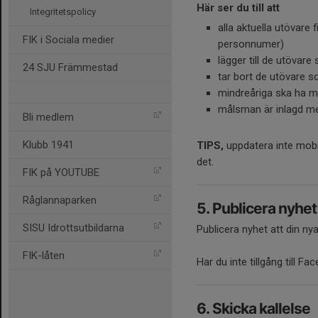
Här
ser
du
till att
Integritetspolicy
alla aktuella utövare
FIK i Sociala medier
personnumer)
lägger till de utövare
24 SJU Främmestad
tar bort de utövare s
mindreåriga ska ha 
målsman är inlagd m
Bli medlem
Klubb 1941
TIPS,
uppdatera
inte mob
det.
FIK på YOUTUBE
Råglannaparken
5. Publicera nyhet
SISU Idrottsutbildarna
Publicera nyhet att din n
FIK-låten
Har du inte tillgång till 
6. Skicka kallelse