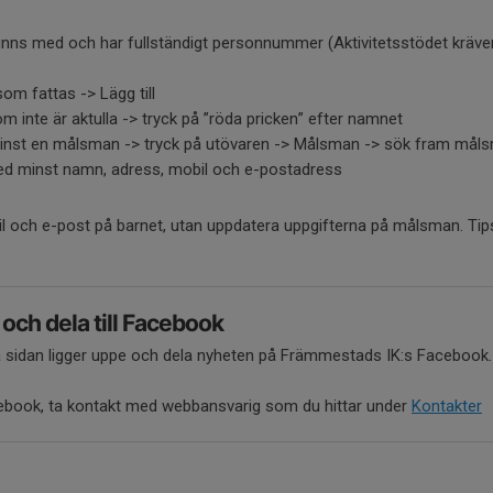
 finns med och har fullständigt personnummer (Aktivitetsstödet kräver
 som fattas -> Lägg till
om inte är aktulla -> tryck på ”röda pricken” efter namnet
minst en målsman -> tryck på utövaren -> Målsman -> sök fram mål
ed minst namn, adress, mobil och e-postadress
il och e-post på barnet, utan uppdatera uppgifterna på målsman. T
 och dela till Facebook
ya sidan ligger uppe och dela nyheten på Främmestads IK:s Facebook
Facebook, ta kontakt med webbansvarig som du hittar under
Kontakter