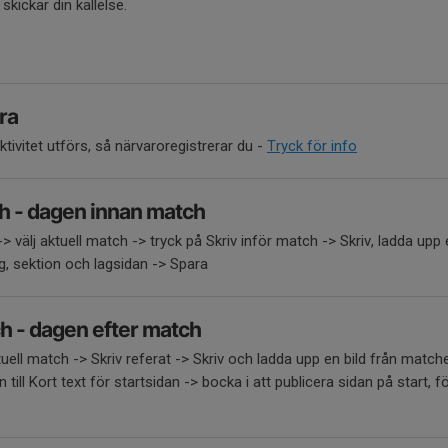
kickar din kallelse.
ra
tivitet utförs, så närvaroregistrerar du -
Tryck för info
ch - dagen innan match
-> välj aktuell match -> tryck på Skriv inför match -> Skriv, ladda upp e
ng, sektion och lagsidan -> Spara
ch - dagen efter match
ktuell match -> Skriv referat -> Skriv och ladda upp en bild från match
till Kort text för startsidan -> bocka i att publicera sidan på start, 