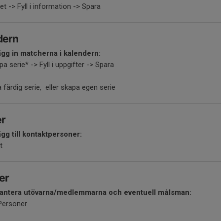
tet -> Fyll i information -> Spara
dern
ägg in matcherna i kalendern:
 serie* -> Fyll i uppgifter -> Spara
 färdig serie, eller skapa egen serie
er
ägg till kontaktpersoner:
t
er
 hantera utövarna/medlemmarna och eventuell målsman:
 Personer