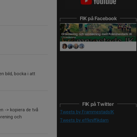
FIK på Facebook
n bild, bocka i att
FIK på Twitter
en -> kopiera de två
Tweets by FrammestadsIK
förening och
Tweets by effkniffikdam