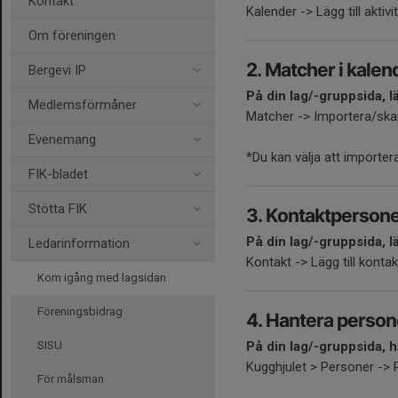
Kontakt
Kalender -> Lägg till aktivi
Om föreningen
2. Matcher i kalen
Bergevi IP
På din lag/-gruppsida, l
Medlemsförmåner
Matcher -> Importera/skapa
Evenemang
*Du kan välja att importera
FIK-bladet
Stötta FIK
3. Kontaktperson
På din lag/-gruppsida, l
Ledarinformation
Kontakt -> Lägg till kontak
Kom igång med lagsidan
Föreningsbidrag
4. Hantera person
SISU
På din lag/-gruppsida,
Kugghjulet > Personer ->
För målsman