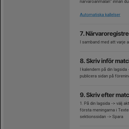
närvaroanmälan" innan du s
Automatiska kallelser
7. Närvaroregistre
I samband med att varje ak
8. Skriv inför mat
I kalendern på din lagsida 
publicera sidan på föreni
9. Skriv efter mat
1. På din lagsida -> välj a
första meningarna i Texten 
sektionssidan -> Spara