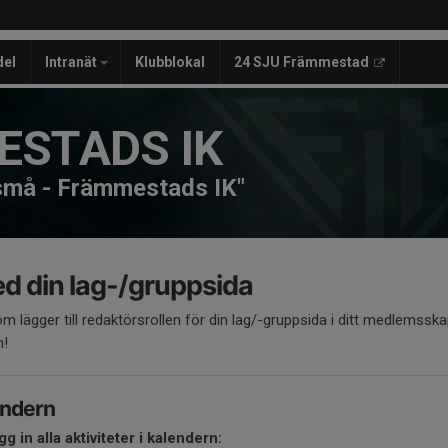
del
Intranät
Klubblokal
24 SJU Främmestad
STADS IK
 små - Främmestads IK"
d din lag-/gruppsida
m lägger till redaktörsrollen för din lag/-gruppsida i ditt medlemssk
n!
lendern
g in alla aktiviteter i kalendern: