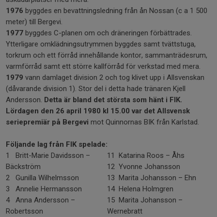
1976
byggdes en bevattningsledning från ån Nossan (c a 1 500
meter) till Bergevi.
1977
byggdes C-planen om och dräneringen förbättrades.
Ytterligare omklädningsutrymmen byggdes samt tvättstuga,
torkrum och ett förråd innehållande kontor, sammanträdesrum,
varmförråd samt ett större kallförråd för verkstad med mera.
1979
vann damlaget division 2 och tog klivet upp i Allsvenskan
(dåvarande division 1). Stor del i detta hade tränaren Kjell
Andersson.
Detta är bland det största som hänt i FIK.
Lördagen den 26 april 1980 kl 15.00 var det Allsvensk
seriepremiär på Bergevi
mot Quinnornas BIK från Karlstad.
Följande lag från FIK spelade:
1 Britt-Marie Davidsson –
11 Katarina Roos – Åhs
Bäckström
12 Yvonne Johansson
2 Gunilla Wilhelmsson
13 Marita Johansson – Ehn
3 Annelie Hermansson
14 Helena Holmgren
4 Anna Andersson –
15 Marita Johansson –
Robertsson
Wernebratt