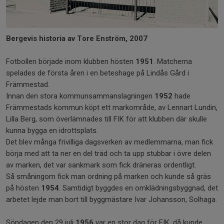
Bergevis historia av
Tore Enström, 2007
Fotbollen började inom klubben hösten
1951
. Matcherna
spelades de första åren i en beteshage på Lindås Gård i
Främmestad.
Innan den stora kommunsammanslagningen
1952
hade
Främmestads kommun köpt ett markområde, av Lennart Lundin,
Lilla Berg, som överlämnades till FIK för att klubben där skulle
kunna bygga en idrottsplats.
Det blev många frivilliga dagsverken av medlemmarna, man fick
börja med att ta ner en del träd och ta upp stubbar i övre delen
av marken, det var sankmark som fick dräneras ordentligt.
Så småningom fick man ordning på marken och kunde så gräs
på hösten
1954
. Samtidigt byggdes en omklädningsbyggnad, det
arbetet lejde man bort till byggmästare Ivar Johansson, Solhaga.
Söndagen den 29 juli
1956
var en stor dag för FIK, då kunde