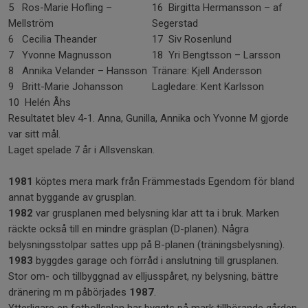
5 Ros-Marie Hofling –
16 Birgitta Hermansson – af
Mellström
Segerstad
6 Cecilia Theander
17 Siv Rosenlund
7 Yvonne Magnusson
18 Yri Bengtsson – Larsson
8 Annika Velander – Hansson
Tränare: Kjell Andersson
9 Britt-Marie Johansson
Lagledare: Kent Karlsson
10 Helén Åhs
Resultatet blev 4-1. Anna, Gunilla, Annika och Yvonne M gjorde
var sitt mål.
Laget spelade 7 år i Allsvenskan.
1981
köptes mera mark från Främmestads Egendom för bland
annat byggande av grusplan.
1982
var grusplanen med belysning klar att ta i bruk. Marken
räckte också till en mindre gräsplan (D-planen). Några
belysningsstolpar sattes upp på B-planen (träningsbelysning).
1983
byggdes garage och förråd i anslutning till grusplanen.
Stor om- och tillbyggnad av elljusspåret, ny belysning, bättre
dränering m m påbörjades
1987
.
Ytterligare en fotbollsplan har byggts på mark tillhörande gården