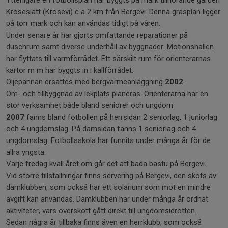
Kröseslätt (Krösevi) c a 2 km från Bergevi. Denna gräsplan ligger
på torr mark och kan användas tidigt på våren.
Under senare år har gjorts omfattande reparationer på
duschrum samt diverse underhåll av byggnader. Motionshallen
har flyttats till varmförrådet. Ett särskilt rum för orienterarnas
kartor m m har byggts in i kallförrådet.
Oljepannan ersattes med bergvärmeanläggning
2002
.
Om- och tillbyggnad av lekplats planeras. Orienterarna har en
stor verksamhet både bland seniorer och ungdom.
2007
fanns bland fotbollen på herrsidan 2 seniorlag, 1 juniorlag
och 4 ungdomslag. På damsidan fanns 1 seniorlag och 4
ungdomslag. Fotbollsskola har funnits under många år för de
allra yngsta.
Varje fredag kväll året om går det att bada bastu på Bergevi.
Vid större tillställningar finns servering på Bergevi, den sköts av
damklubben, som också har ett solarium som mot en mindre
avgift kan användas. Damklubben har under många år ordnat
aktiviteter, vars överskott gått direkt till ungdomsidrotten.
Sedan några år tillbaka finns även en herrklubb, som också