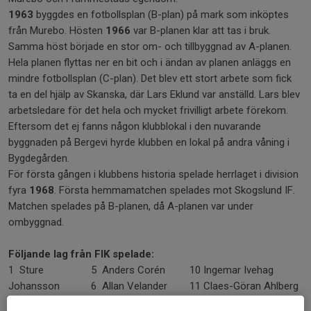
1963
byggdes en fotbollsplan (B-plan) på mark som inköptes
från Murebo. Hösten
1966
var B-planen klar att tas i bruk.
Samma höst började en stor om- och tillbyggnad av A-planen.
Hela planen flyttas ner en bit och i ändan av planen anläggs en
mindre fotbollsplan (C-plan). Det blev ett stort arbete som fick
ta en del hjälp av Skanska, där Lars Eklund var anställd. Lars blev
arbetsledare för det hela och mycket frivilligt arbete förekom.
Eftersom det ej fanns någon klubblokal i den nuvarande
byggnaden på Bergevi hyrde klubben en lokal på andra våning i
Bygdegården.
För första gången i klubbens historia spelade herrlaget i division
fyra
1968
. Första hemmamatchen spelades mot Skogslund IF.
Matchen spelades på B-planen, då A-planen var under
ombyggnad.
Följande lag från FIK spelade:
1 Sture
5 Anders Corén
10 Ingemar Ivehag
Johansson
6 Allan Velander
11 Claes-Göran Ahlberg
2 Lars
7 Håkan
Tränare: Sture