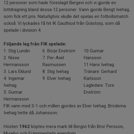
12 personer som hade föreslagit Bergevi och vi gjorde en
lottdragning bland dessa 12 personer. Vann gjorde Bengt Ivehag,
som fick ett pris. Naturligtvis skulle det spelas en fotbollsmatch
också. Vi lyckades få hit IK Gauthiod från Grästorp, som då
spelade i division 4.
Följande lag från FIK spelade:
1 Stig Lundin
6 Börje Enström
10 Gunnar
2 Nisse
7 Per-Axel
Hansson
Hermansson
Rasmussen
11 Hans Ivehag.
3 Lars Eklund
8 Stig Ivehag
Tränare: Gerhard
4 Ingemar
9 Elver Ivehag
Karlsson
Ivehag
.
Lagledare: Tore
5 Gunnar
Enström
Hermansson
.
FIK vann med 3-1 och målen gjordes av Elver Ivehag. Bröderna
Ivehag hette då Johansson.
Hösten
1962
köptes mera mark till Bergivi från Bror Persson,
Murebo och Främmestads egendom.