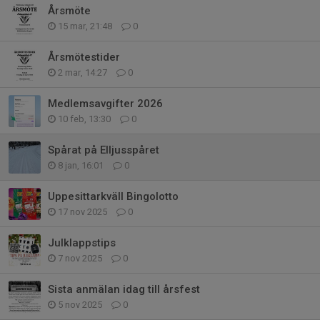
Årsmöte
15 mar, 21:48
0
Årsmötestider
2 mar, 14:27
0
Medlemsavgifter 2026
10 feb, 13:30
0
Spårat på Elljusspåret
8 jan, 16:01
0
Uppesittarkväll Bingolotto
17 nov 2025
0
Julklappstips
7 nov 2025
0
Sista anmälan idag till årsfest
5 nov 2025
0