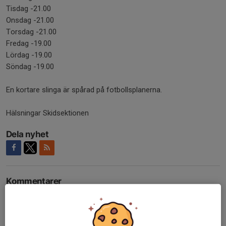
Tisdag -21.00
Onsdag -21.00
Torsdag -21.00
Fredag -19.00
Lördag -19.00
Söndag -19.00
En kortare slinga är spårad på fotbollsplanerna.
Hälsningar Skidsektionen
Dela nyhet
Kommentarer