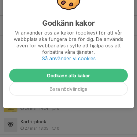
Tidigare nyheter
Godkänn kakor
F30
15 jul, 20:03
0
Vi använder oss av kakor (cookies) för att vår
webbplats ska fungera bra för dig. De används
ÅRSFEST 2026
även för webbanalys i syfte att hjälpa oss att
14 jul, 12:03
0
förbättra våra tjänster.
Så använder vi cookies
Loppmarknad imorgon
26 jun, 16:36
0
Godkänn alla kakor
Nu drar vi igång 2026
Bara nödvändiga
21 apr, 10:11
0
Äntligen Råglannarus!
29 mar, 14:24
0
Kart-i-plock
27 mar, 13:05
0