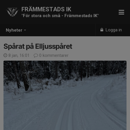
FRÄMMESTADS IK
"För stora och små - Främmestads IK"
Logga in
Nyheter
Spårat på Elljusspåret
8 jan, 16:01
0 kommentarer