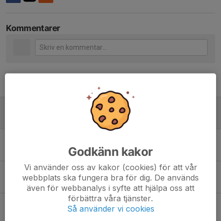
Kommentarer
Tidigare nyheter
Vasaloppet 2022
8 mar 2022
0
Skidläger!
Godkänn kakor
17 maj 2020
0
Vi använder oss av kakor (cookies) för att vår
Ännu fler åker rullskidor med FIK
webbplats ska fungera bra för dig. De används
20 apr 2020
0
även för webbanalys i syfte att hjälpa oss att
förbättra våra tjänster.
Rullskidor är inne!
Så använder vi cookies
6 apr 2020
0