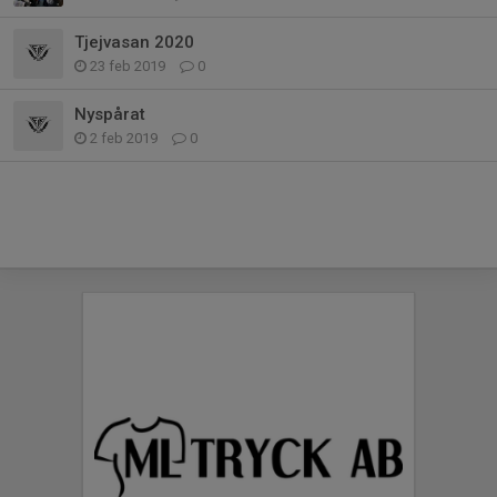
Tjejvasan 2020
23 feb 2019
0
Nyspårat
2 feb 2019
0