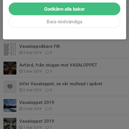
Godkänn alla kakor
Reportage från dagens NLT
4 mar 2019
0
Bara nödvändiga
Resultat Vasaloppet 2019
4 mar 2019
0
Vasaloppsåkare FIK
3 mar 2019
0
Avfärd, från stugan mot VASALOPPET
3 mar 2019
0
Inför Vasaloppet, se vår mullvad i spåret
2 mar 2019
0
Vasaloppet 2019
2 mar 2019
0
Vasaloppet 2019
1 mar 2019
1