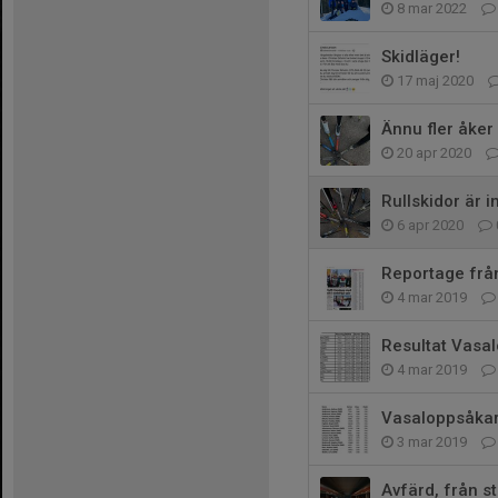
8 mar 2022
Skidläger!
17 maj 2020
Ännu fler åker
20 apr 2020
Rullskidor är i
6 apr 2020
Reportage frå
4 mar 2019
Resultat Vasa
4 mar 2019
Vasaloppsåkar
3 mar 2019
Avfärd, från 