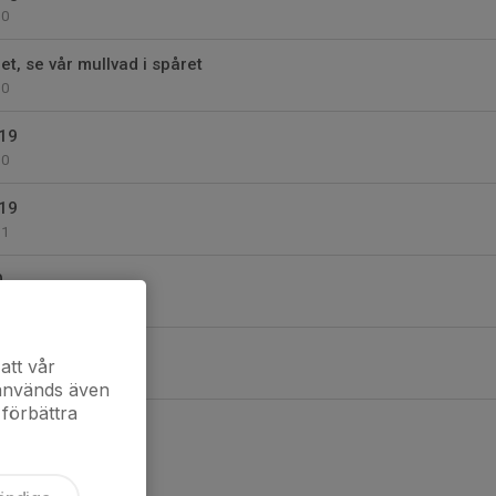
0
et, se vår mullvad i spåret
0
19
0
19
1
0
0
att vår
0
 används även
 förbättra