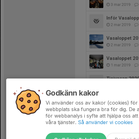
3 mar 2019
Inför Vasalopp
2 mar 2019
Vasaloppet 20
2 mar 2019
Vasaloppet 20
1 mar 2019
Tjejvasan 202
23 feb 2019
Godkänn kakor
Nyspårat
Vi använder oss av kakor (cookies) för 
2 feb 2019
webbplats ska fungera bra för dig. De
för webbanalys i syfte att hjälpa oss att
våra tjänster.
Så använder vi cookies