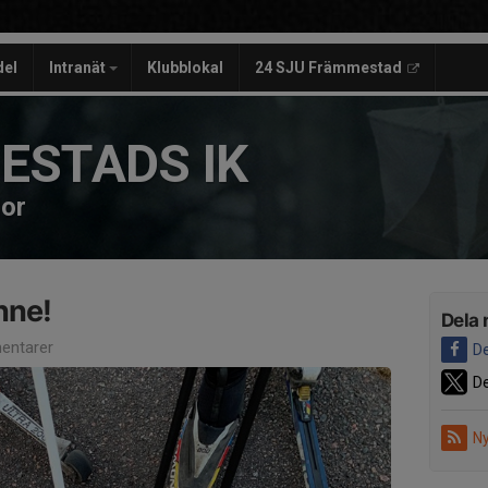
del
Intranät
Klubblokal
24 SJU Främmestad
ESTADS IK
dor
inne!
Dela 
entarer
De
De
Ny