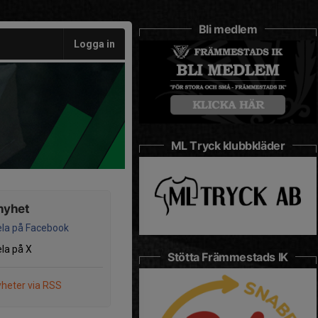
Bli medlem
Logga in
ML Tryck klubbkläder
nyhet
la på Facebook
la på X
Stötta Främmestads IK
heter via RSS