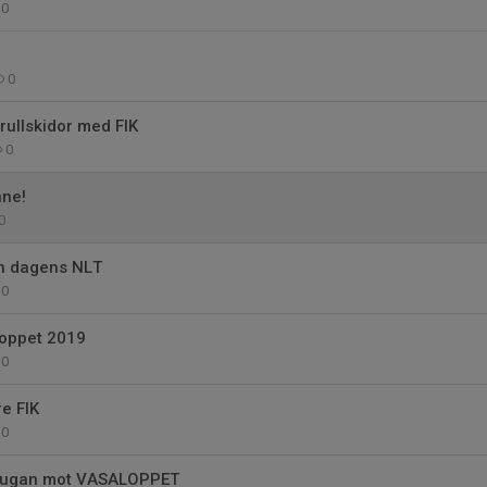
0
0
 rullskidor med FIK
0
nne!
0
n dagens NLT
0
loppet 2019
0
e FIK
0
stugan mot VASALOPPET