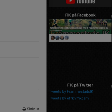
FIK på Facebook
FIK på Twitter
Tweets by FrammestadsIK
Tweets by effkniffikdam
Skriv ut