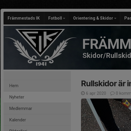
Främmestads IK
Fotboll
Orientering & Skidor
Pa
FRÄMM
Skidor/Rullski
Rullskidor är 
Hem
6 apr 2020
0 komm
Nyheter
Medlemmar
Kalender