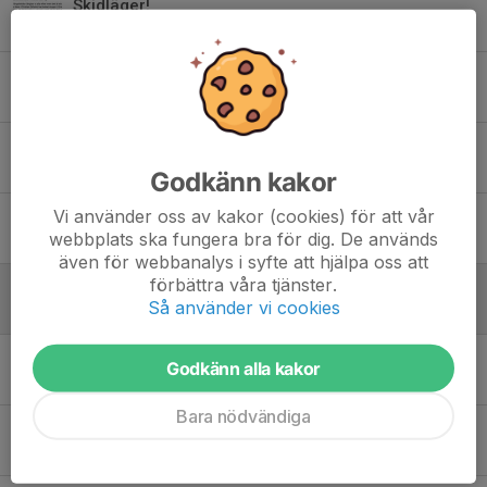
Skidläger!
17 maj 2020
0
Ännu fler åker rullskidor med FIK
20 apr 2020
0
Rullskidor är inne!
6 apr 2020
0
Godkänn kakor
Vi använder oss av kakor (cookies) för att vår
Reportage från dagens NLT
webbplats ska fungera bra för dig. De används
4 mar 2019
0
även för webbanalys i syfte att hjälpa oss att
förbättra våra tjänster.
Resultat Vasaloppet 2019
Så använder vi cookies
4 mar 2019
0
Vasaloppsåkare FIK
Godkänn alla kakor
3 mar 2019
0
Bara nödvändiga
Avfärd, från stugan mot VASALOPPET
3 mar 2019
0