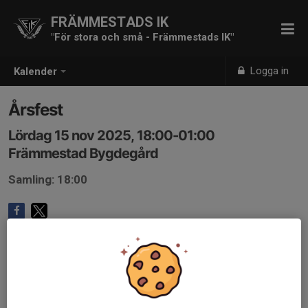
FRÄMMESTADS IK
"För stora och små - Främmestads IK"
Logga in
Kalender
Årsfest
Lördag 15 nov 2025, 18:00-01:00
Främmestad Bygdegård
Samling: 18:00