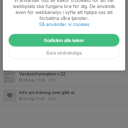
Vi använder oss av kakor (cookies) för att vår
webbplats ska fungera bra för dig. De används
1 jun, 18:15
0
även för webbanalys i syfte att hjälpa oss att
förbättra våra tjänster.
Total sammanställning
Så använder vi cookies
27 maj, 06:35
0
Resultat poäng-OL
Godkänn alla kakor
27 maj, 06:35
0
Bara nödvändiga
Grillkorv
26 maj, 22:21
0
Veckoinformation v.22
24 maj, 17:28
0
Info om träning som gått ut
23 maj, 17:05
0