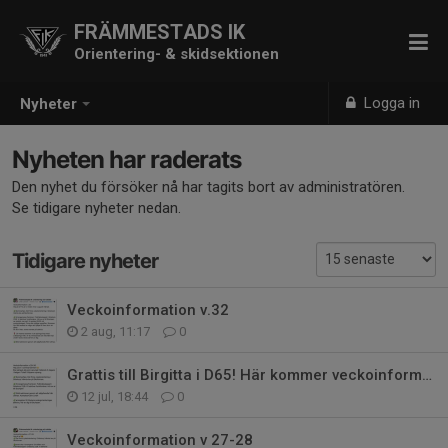
FRÄMMESTADS IK
Orientering- & skidsektionen
Logga in
Nyheter
Nyheten har raderats
Den nyhet du försöker nå har tagits bort av administratören.
Se tidigare nyheter nedan.
Tidigare nyheter
Veckoinformation v.32
2 aug, 11:17
0
Grattis till Birgitta i D65! Här kommer veckoinformationen för v.29-30
12 jul, 18:44
0
Veckoinformation v 27-28