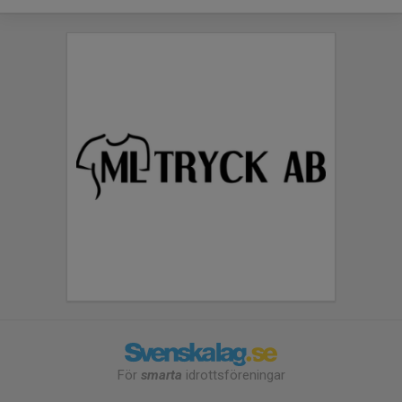
För
smarta
idrottsföreningar