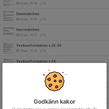
30 jun, 20:16
0
Dammatchen
26 jun, 12:42
0
Herrmatchen
22 jun, 19:57
0
Veckoinformation v.25-26
18 jun, 13:15
0
Veckoinformation v.24
7 jun, 18:14
0
Sammanställning
3 jun, 19:09
0
Poängorientering
3 jun, 19:08
0
Godkänn kakor
Veckoinformation v.23