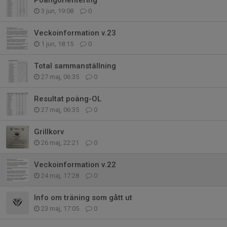
3 jun, 19:08
0
Veckoinformation v.23
1 jun, 18:15
0
Total sammanställning
27 maj, 06:35
0
Resultat poäng-OL
27 maj, 06:35
0
Grillkorv
26 maj, 22:21
0
Veckoinformation v.22
24 maj, 17:28
0
Info om träning som gått ut
23 maj, 17:05
0