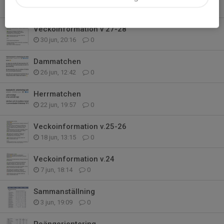
12 jul, 18:44
0
Veckoinformation v 27-28
30 jun, 20:16
0
Dammatchen
26 jun, 12:42
0
Herrmatchen
22 jun, 19:57
0
Veckoinformation v.25-26
18 jun, 13:15
0
Veckoinformation v.24
7 jun, 18:14
0
Sammanställning
3 jun, 19:09
0
Poängorientering