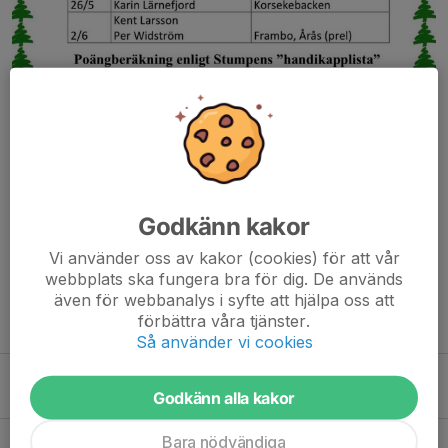
Godkänn kakor
Dela nyhet
Vi använder oss av kakor (cookies) för att vår
webbplats ska fungera bra för dig. De används
även för webbanalys i syfte att hjälpa oss att
förbättra våra tjänster.
Tidigare nyheter
Så använder vi cookies
Veckoinformation v.32
Godkänn alla kakor
2 aug, 11:17
0
Bara nödvändiga
Grattis till Birgitta i D65! Här kommer veckoinformationen för v.29-30