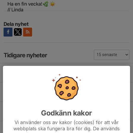
Dela nyhet
Tidigare nyheter
Veckoinformation v.32
2 aug, 11:17
0
Grattis till Birgitta i D65! Här kommer veckoinformationen för v.29-30
12 jul, 18:44
0
Veckoinformation v 27-28
Godkänn kakor
30 jun, 20:16
0
Vi använder oss av kakor (cookies) för att vår
Dammatchen
webbplats ska fungera bra för dig. De används