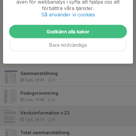
även för webbanalys i syfte att hjälpa oss att
26 jun, 12:42
0
förbättra våra tjänster.
Så använder vi cookies
Herrmatchen
22 jun, 19:57
0
Godkänn alla kakor
Veckoinformation v.25-26
18 jun, 13:15
0
Bara nödvändiga
Veckoinformation v.24
7 jun, 18:14
0
Sammanställning
3 jun, 19:09
0
Poängorientering
3 jun, 19:08
0
Veckoinformation v.23
1 jun, 18:15
0
Total sammanställning