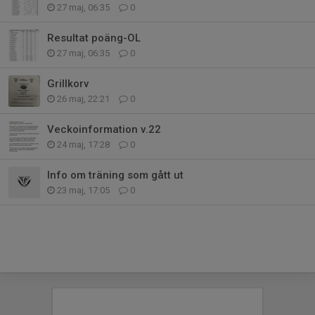
27 maj, 06:35
0
Resultat poäng-OL
27 maj, 06:35
0
Grillkorv
26 maj, 22:21
0
Veckoinformation v.22
24 maj, 17:28
0
Info om träning som gått ut
23 maj, 17:05
0