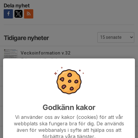
Dela nyhet
Tidigare nyheter
Veckoinformation v.32
2 aug, 11:17
0
Grattis till Birgitta i D65! Här kommer veckoinformationen för v.29-30
12 jul, 18:44
0
Veckoinformation v 27-28
30 jun, 20:16
0
Godkänn kakor
Dammatchen
Vi använder oss av kakor (cookies) för att vår
26 jun, 12:42
0
webbplats ska fungera bra för dig. De används
även för webbanalys i syfte att hjälpa oss att
Herrmatchen
förbättra våra tjänster.