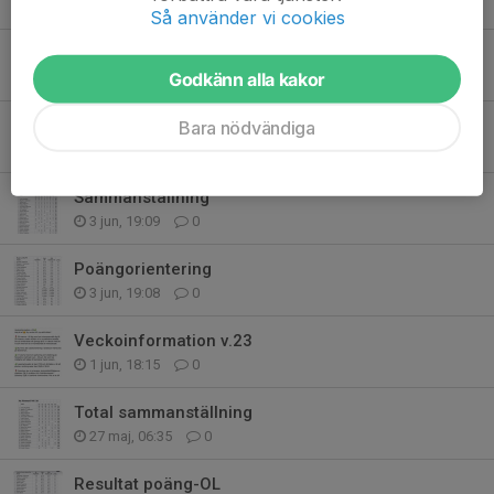
22 jun, 19:57
0
Så använder vi cookies
Veckoinformation v.25-26
Godkänn alla kakor
18 jun, 13:15
0
Veckoinformation v.24
Bara nödvändiga
7 jun, 18:14
0
Sammanställning
3 jun, 19:09
0
Poängorientering
3 jun, 19:08
0
Veckoinformation v.23
1 jun, 18:15
0
Total sammanställning
27 maj, 06:35
0
Resultat poäng-OL