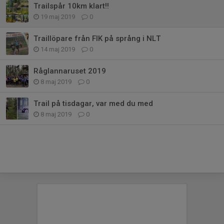
Trailspår 10km klart!!
19 maj 2019
0
Traillöpare från FIK på språng i NLT
14 maj 2019
0
Råglannaruset 2019
8 maj 2019
0
Trail på tisdagar, var med du med
8 maj 2019
0