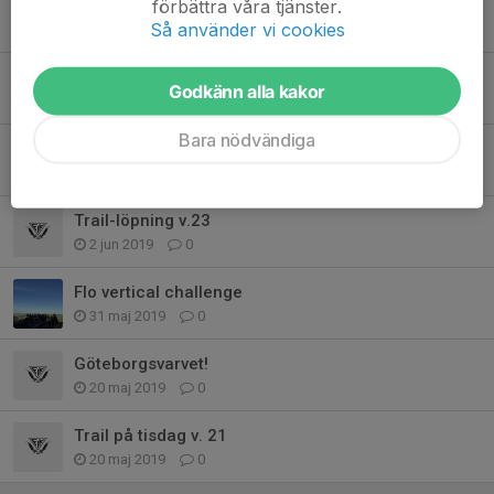
förbättra våra tjänster.
Sköna trail-runs i Främmestad
Så använder vi cookies
24 okt 2019
0
Traillöpning, nu på tisdagar
Godkänn alla kakor
18 okt 2019
0
Bara nödvändiga
Trail-löpning!
15 aug 2019
0
Trail-löpning v.23
2 jun 2019
0
Flo vertical challenge
31 maj 2019
0
Göteborgsvarvet!
20 maj 2019
0
Trail på tisdag v. 21
20 maj 2019
0