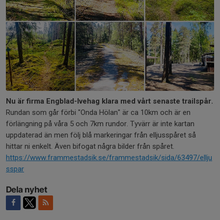
Nu är firma Engblad-Ivehag klara med vårt senaste trailspår.
Rundan som går förbi "Onda Hölan" är ca 10km och är en
förlängning på våra 5 och 7km rundor. Tyvärr är inte kartan
uppdaterad än men följ blå markeringar från elljusspåret så
hittar ni enkelt. Även bifogat några bilder från spåret.
https://www.frammestadsik.se/frammestadsik/sida/63497/ellju
sspar
Dela nyhet