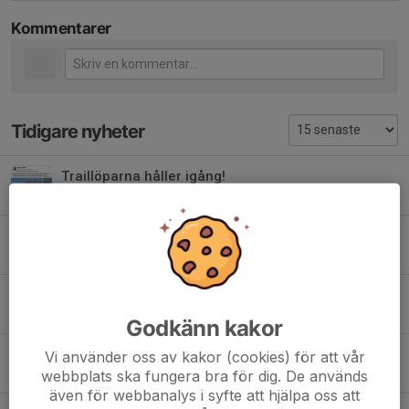
Kommentarer
Tidigare nyheter
Traillöparna håller igång!
22 apr 2020
0
Trail kör vidare!
8 apr 2020
0
Välkomna till traillöpning!
17 mar 2020
0
Godkänn kakor
Härligt gäng på traillöpning i tisdags!
Vi använder oss av kakor (cookies) för att vår
webbplats ska fungera bra för dig. De används
5 mar 2020
0
även för webbanalys i syfte att hjälpa oss att