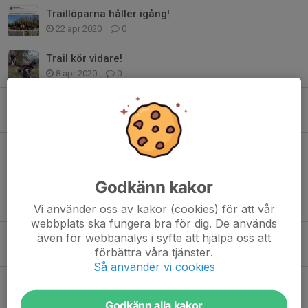
Traillöparna håller igång!
22 apr 2020
0
Trail kör vidare!
8 apr 2020
0
Välkomna till traillöpning!
17 mar 2020
0
Härligt gäng på traillöpning i tisdags!
5 mar 2020
0
Godkänn kakor
Sköna trail-runs i Främmestad
Vi använder oss av kakor (cookies) för att vår
24 okt 2019
0
webbplats ska fungera bra för dig. De används
även för webbanalys i syfte att hjälpa oss att
Traillöpning, nu på tisdagar
förbättra våra tjänster.
18 okt 2019
0
Så använder vi cookies
Trail-löpning!
15 aug 2019
0
Godkänn alla kakor