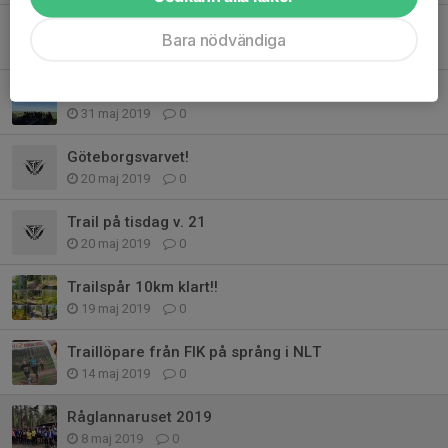
Trail-löpning v.23
Bara nödvändiga
2 jun 2019
0
Flo vertical challenge
31 maj 2019
0
Göteborgsvarvet!
20 maj 2019
0
Trail på tisdag v. 21
20 maj 2019
0
Trailspår 10km klart!!
19 maj 2019
0
Traillöpare från FIK på språng i NLT
14 maj 2019
0
Råglannaruset 2019
8 maj 2019
0