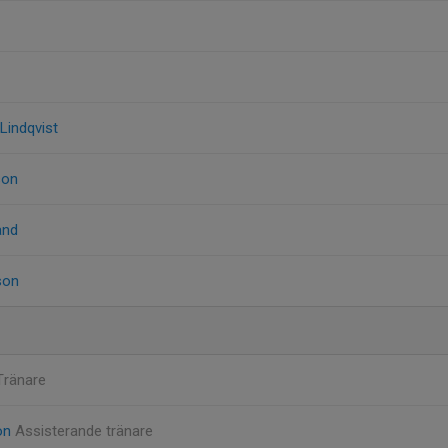
Lindqvist
son
and
son
Tränare
on
Assisterande tränare