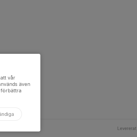
att vår
 används även
 förbättra
ändiga
Levererat