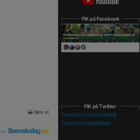
FIK på Facebook
FIK på Twitter
Skriv ut
Tweets by FrammestadsIK
Tweets by effkniffikdam
 av