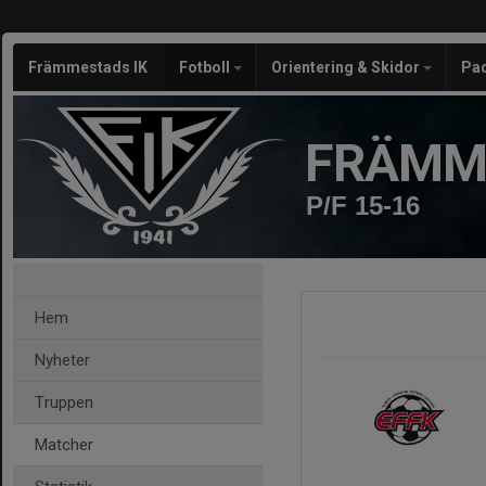
Främmestads IK
Fotboll
Orientering & Skidor
Pa
FRÄMM
P/F 15-16
Hem
Nyheter
Truppen
Matcher