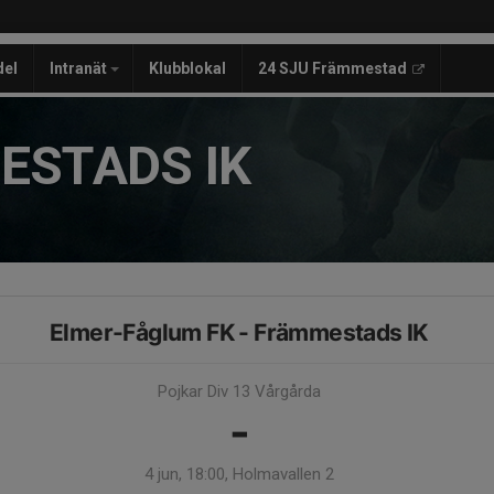
del
Intranät
Klubblokal
24 SJU Främmestad
ESTADS IK
Elmer-Fåglum FK - Främmestads IK
Pojkar Div 13 Vårgårda
-
4 jun, 18:00, Holmavallen 2