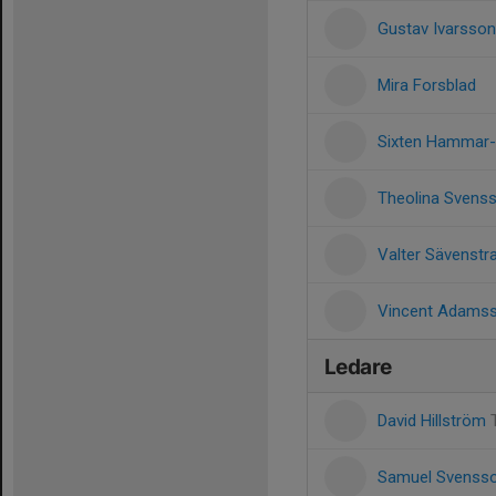
Gustav Ivarsson
Mira Forsblad
Sixten Hammar-
Theolina Svens
Valter Sävenstr
Vincent Adams
Ledare
David Hillström
Samuel Svenss