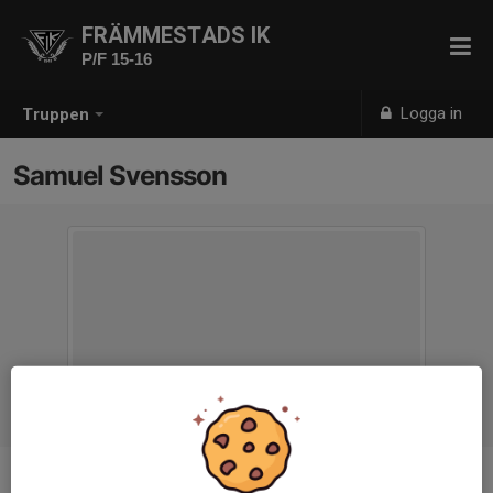
FRÄMMESTADS IK
P/F 15-16
Logga in
Truppen
Samuel Svensson
Titel
Assisterande tränare