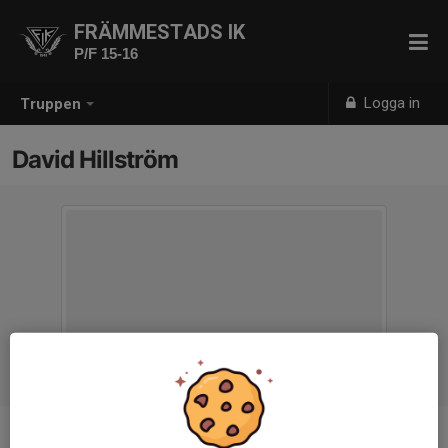
FRÄMMESTADS IK
P/F 15-16
Logga in
Truppen
David Hillström
Titel
Tränare