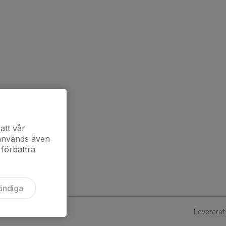
att vår
 används även
 förbättra
ändiga
Levererat