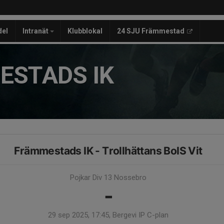
del
Intranät
Klubblokal
24 SJU Främmestad
ESTADS IK
Främmestads IK - Trollhättans BoIS Vit
Pojkar Div 13 Nossebro
-
29 sep 2025, 17:45, Bergevi IP C-plan