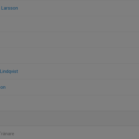
g Larsson
Lindqvist
son
Tränare