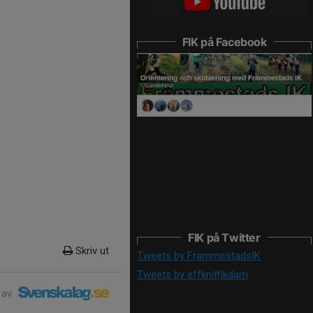
FIK på Facebook
FIK på Twitter
Skriv ut
Tweets by FrammestadsIK
Tweets by effkniffikdam
 av