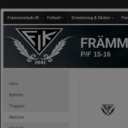
Främmestads IK
Fotboll
Orientering & Skidor
Pa
FRÄMM
P/F 15-16
Hem
Nyheter
Truppen
Matcher