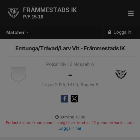
FRÄMMESTADS IK
P/F 15-16
Logga in
Matcher
Emtunga/Tråvad/Larv Vit - Främmestads IK
Pojkar Div 13 Nossebro
-
15 jun 2025, 14:00, Ängevi A
Samling 13:00
Endast kallade kunde anmäla sig till aktiviteten. 12 personer var kallade.
Logga in här