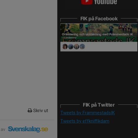
FIK på Facebook
FIK på Twitter
Skriv ut
Tweets by FrammestadsIK
Tweets by effkniffikdam
 av