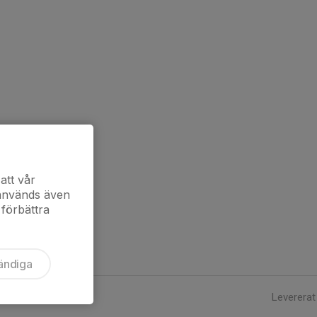
att vår
 används även
 förbättra
ändiga
Levererat