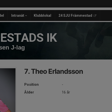
del
Intranät
Klubblokal
24 SJU Främmestad
ESTADS IK
sen J-lag
7. Theo Erlandsson
Position
-
Ålder
16 år