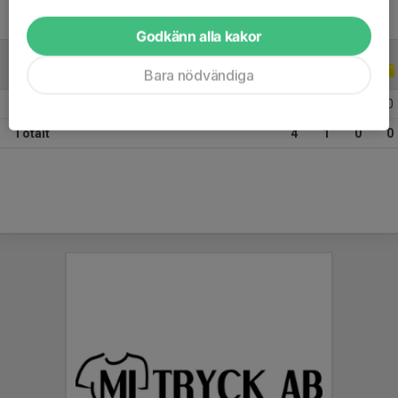
Godkänn alla kakor
TRÄNINGSMATCHER
2025
Bara nödvändiga
2025 Träningsmatcher 2025
4
1
0
0
Totalt
4
1
0
0