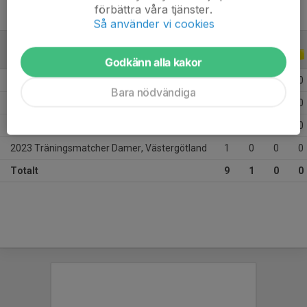
förbättra våra tjänster.
Så använder vi cookies
TRÄNINGSMATCHER
ALLA ÅR
Godkänn alla kakor
2026 Träningsmatcher Damer, Västergötland
3
0
0
0
Bara nödvändiga
2025 Träningsmatcher 2025
4
1
0
0
2024 Träningsmatcher 2024
1
0
0
0
2023 Träningsmatcher Damer, Västergötland
1
0
0
0
Totalt
9
1
0
0