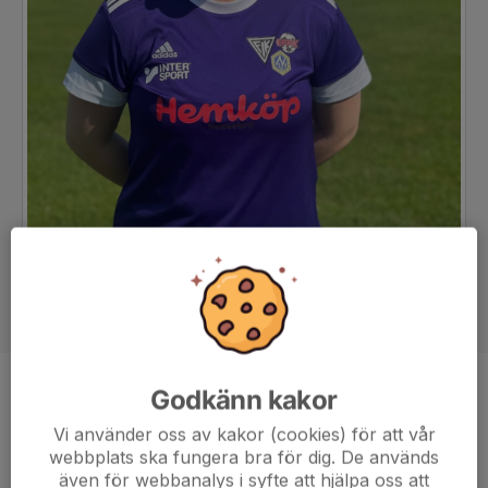
Godkänn kakor
Position
Forward
Ålder
18 år
Vi använder oss av kakor (cookies) för att vår
webbplats ska fungera bra för dig. De används
även för webbanalys i syfte att hjälpa oss att