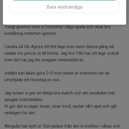
fina försök till genomstick. Vi kommer runt några ggr men får
Bara nödvändiga
inte till det i sista läget.
Istället kan samma snabba ytter peta springa igen och denna
gången sätta bollen stolpe in.
Tungt givetvis men vi fortsätter våga spela och visar bra
inställning matchen igenom.
I andra så får Agnes ett fint läge men även denna gång så
räddar mv precis ut till hörna. Jag tror Fille har ett läge också
men det har jag lite svagare minnesbild av.
Istället kan kiken göra 3-0 mot slutet av matchen när de
utnyttjade ett misstag av oss.
Jag tycker vi gör en riktigt bra match och att resultatet inte
speglar matchbilden.
Vi gör det vi säger innan, visar mod, spelar vårt spel och går
verkligen för det.
Alingsås har bytt ut 10st pelare från det vi möttes i våras och