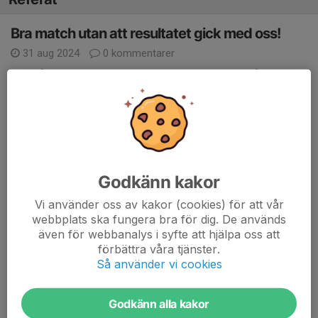
Bra match utan att resultatet gick med oss!
31 aug 2024
0 kommentarer
Alingsås KIK U borta, ett tufft möte visste vi redan på förhand.
Matchen i våras slutade 0-0 var en tät och tuff match.
Det skulle bli en liknande matchbild igår, A-kik började med
störst intensitet men vi var snabbt med i matchen. Vi skapar ett
jättefint läge i ca 10 min när Fille blir frispeld men mv gör en
fantomräddning. Jag har sett mv i div 1 som inte hade gjort den
Godkänn kakor
räddningen!
Vi använder oss av kakor (cookies) för att vår
Tyvärr på anfallet efter så kan deras snabba ytter peta springa
webbplats ska fungera bra för dig. De används
lite och placera in bollen vid stolpen. Rebecka är så när på den
även för webbanalys i syfte att hjälpa oss att
men den är för bra placerad.
förbättra våra tjänster.
Så använder vi cookies
Vi spelar bra under hela matchen, det är en del riv och slit men
vi håller oss kalla och försöker verkligen med det vi sagt innan.
Vi visar mod och vilja men A-kik's duktiga mb par hindrar fler
Godkänn alla kakor