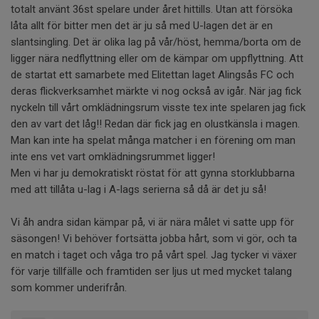
totalt använt 36st spelare under året hittills. Utan att försöka
låta allt för bitter men det är ju så med U-lagen det är en
slantsingling. Det är olika lag på vår/höst, hemma/borta om de
ligger nära nedflyttning eller om de kämpar om uppflyttning. Att
de startat ett samarbete med Elitettan laget Alingsås FC och
deras flickverksamhet märkte vi nog också av igår. När jag fick
nyckeln till vårt omklädningsrum visste tex inte spelaren jag fick
den av vart det låg!! Redan där fick jag en olustkänsla i magen.
Man kan inte ha spelat många matcher i en förening om man
inte ens vet vart omklädningsrummet ligger!
Men vi har ju demokratiskt röstat för att gynna storklubbarna
med att tillåta u-lag i A-lags serierna så då är det ju så!
Vi åh andra sidan kämpar på, vi är nära målet vi satte upp för
säsongen! Vi behöver fortsätta jobba hårt, som vi gör, och ta
en match i taget och våga tro på vårt spel. Jag tycker vi växer
för varje tillfälle och framtiden ser ljus ut med mycket talang
som kommer underifrån.