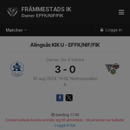
FRÄMMESTADS IK
Damer EFFK/NIF/FIK
Logga in
Matcher
Alingsås KIK U - EFFK/NIF/FIK
Damer, Div 4 Västra
3 - 0
30 aug 2024, 19:00, Noltorpsvallen
A
Samling 17:30
Endast kallade kunde anmäla sig till aktiviteten. 18 personer var kallade.
Logga in här