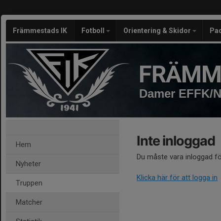
Främmestads IK
Fotboll
Orientering & Skidor
Pa
FRÄMM
Damer EFFK/N
Inte inloggad
Hem
Du måste vara inloggad fö
Nyheter
Klicka här för att logga in
Truppen
Matcher