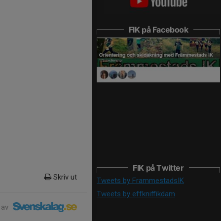
FIK på Facebook
FIK på Twitter
Skriv ut
Tweets by FrammestadsIK
Tweets by effkniffikdam
 av