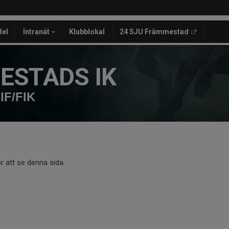
del
Intranät
Klubblokal
24 SJU Främmestad
ESTADS IK
IF/FIK
r att se denna sida.