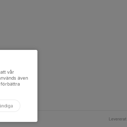
att vår
 används även
 förbättra
ändiga
Levererat