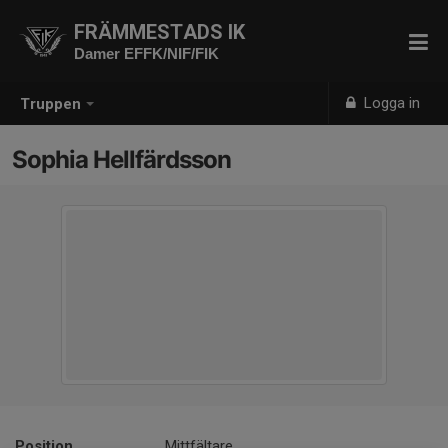
FRÄMMESTADS IK
Damer EFFK/NIF/FIK
Logga in
Truppen
Sophia Hellfärdsson
Position
Mittfältare