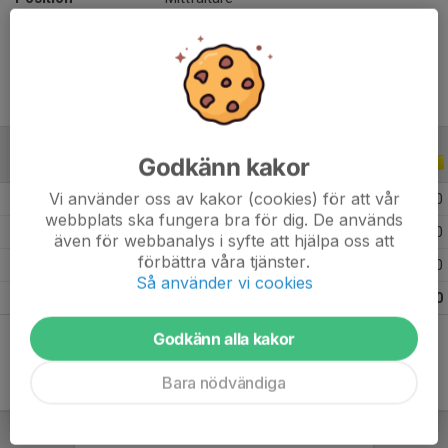
Ålder
35 år
Godkänn kakor
ALLA SERIER
ALLA ÅR
Vi använder oss av kakor (cookies) för att vår
2026
2
0
0
0
webbplats ska fungera bra för dig. De används
2025
8
0
0
0
även för webbanalys i syfte att hjälpa oss att
förbättra våra tjänster.
2024
7
0
1
0
Så använder vi cookies
Totalt
17
0
1
0
Godkänn alla kakor
Bara nödvändiga