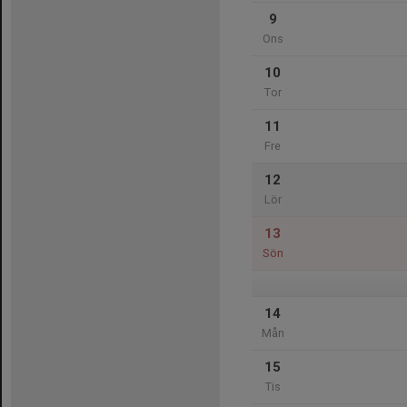
9
Ons
10
Tor
11
Fre
12
Lör
13
Sön
14
Mån
15
Tis