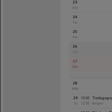
23
Ons
24
Tor
25
Fre
26
Lör
27
Sön
28
Mån
29
10:00
Tisdagsgr
12:00
Tis
Bergevi