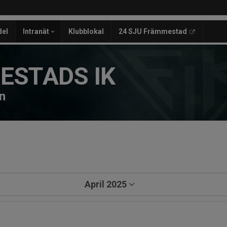
del
Intranät
Klubblokal
24 SJU Främmestad
ESTADS IK
n
a
April 2025