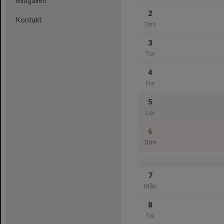
Bildgalleri
2
Kontakt
Ons
3
Tor
4
Fre
5
Lör
6
Sön
7
Mån
8
Tis