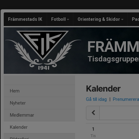
Främmestads IK
Fotboll
Orientering & Skidor
Pa
FRÄMM
Tisdagsgruppe
Kalender
Hem
Gå till idag
|
Prenumerer
Nyheter
Medlemmar
Kalender
1
Tis