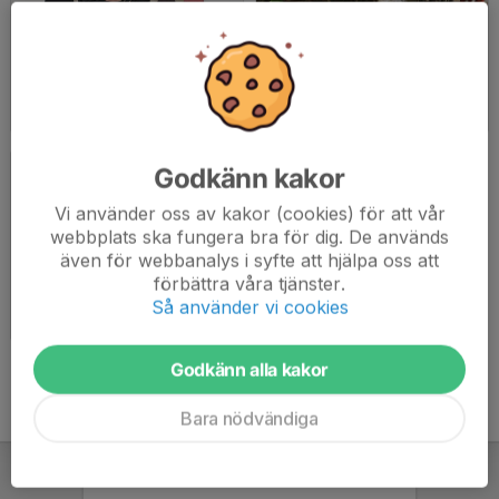
Styrelsen Årskort 2019
Fixardag 2016
2019-02-28
|
1 st
2019-02-03
|
9 st
Godkänn kakor
Vi använder oss av kakor (cookies) för att vår
webbplats ska fungera bra för dig. De används
även för webbanalys i syfte att hjälpa oss att
förbättra våra tjänster.
Fixardag 2018
Så använder vi cookies
2019-01-31
|
3 st
Godkänn alla kakor
Bara nödvändiga