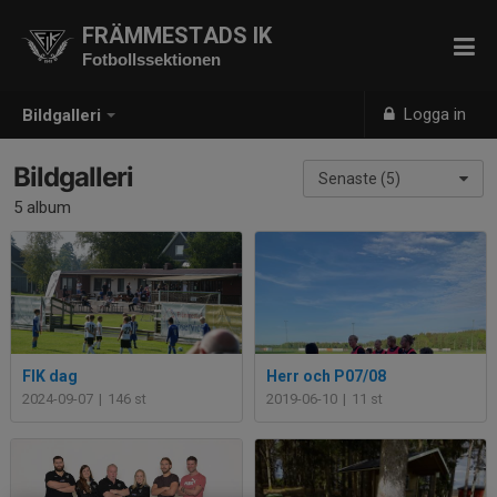
FRÄMMESTADS IK
Fotbollssektionen
Logga in
Bildgalleri
Bildgalleri
Senaste (5)
5 album
FIK dag
Herr och P07/08
2024-09-07
|
146 st
2019-06-10
|
11 st