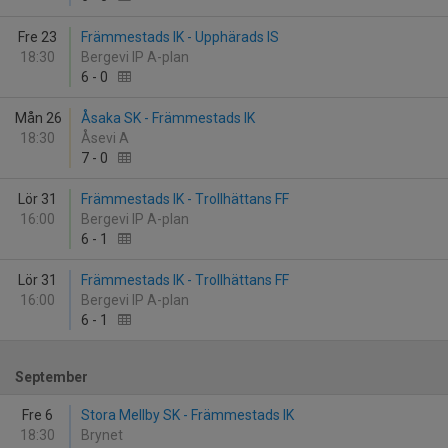
Fre 23
Främmestads IK - Upphärads IS
18:30
Bergevi IP A-plan
6
-
0
Mån 26
Åsaka SK - Främmestads IK
18:30
Åsevi A
7
-
0
Lör 31
Främmestads IK - Trollhättans FF
16:00
Bergevi IP A-plan
6
-
1
Lör 31
Främmestads IK - Trollhättans FF
16:00
Bergevi IP A-plan
6
-
1
September
Fre 6
Stora Mellby SK - Främmestads IK
18:30
Brynet