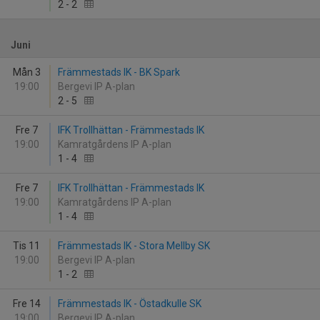
2
-
2
Juni
Mån 3
Främmestads IK - BK Spark
19:00
Bergevi IP A-plan
2
-
5
Fre 7
IFK Trollhättan - Främmestads IK
19:00
Kamratgårdens IP A-plan
1
-
4
Fre 7
IFK Trollhättan - Främmestads IK
19:00
Kamratgårdens IP A-plan
1
-
4
Tis 11
Främmestads IK - Stora Mellby SK
19:00
Bergevi IP A-plan
1
-
2
Fre 14
Främmestads IK - Östadkulle SK
19:00
Bergevi IP A-plan