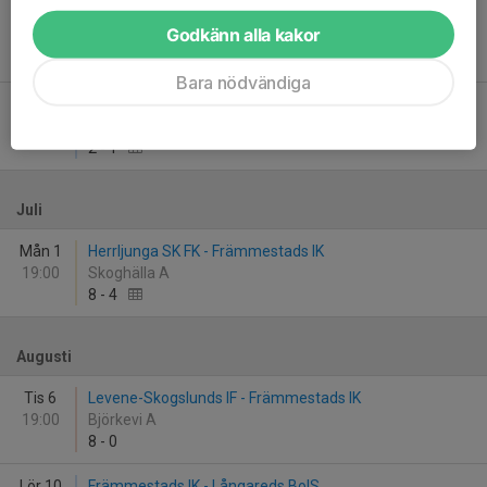
Sön 30
Somaliska FK Trollhättan - Främmestads IK
Godkänn alla kakor
15:00
Granngårdens Konstgräs
2
-
1
Bara nödvändiga
Sön 30
Somaliska FK Trollhättan - Främmestads IK
15:00
Granngårdens Konstgräs
2
-
1
Juli
Mån 1
Herrljunga SK FK - Främmestads IK
19:00
Skoghälla A
8
-
4
Augusti
Tis 6
Levene-Skogslunds IF - Främmestads IK
19:00
Björkevi A
8
-
0
Lör 10
Främmestads IK - Långareds BoIS