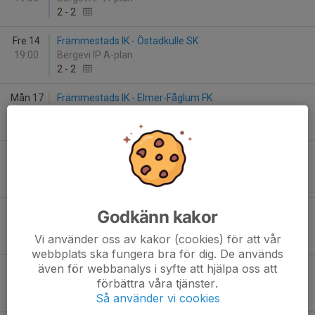
2
-
2
Fre 14
Främmestads IK - Östadkulle SK
19:00
Bergevi IP A-plan
2
-
2
Mån 17
Främmestads IK - Elmer-Fåglum FK
19:00
Bergevi IP A-plan
6
-
3
Mån 24
Åsaka SK - Främmestads IK
19:00
Åsevi A
0
-
5
Mån 24
Åsaka SK - Främmestads IK
Godkänn kakor
19:00
Åsevi A
Vi använder oss av kakor (cookies) för att vår
0
-
5
webbplats ska fungera bra för dig. De används
även för webbanalys i syfte att hjälpa oss att
Tis 25
Främmestads IK - Södra Härene IF
förbättra våra tjänster.
19:00
Bergevi IP A-plan
Så använder vi cookies
3
-
4