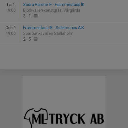
Tis 1
Södra Härene IF - Främmestads IK
19:00
Björkvallen konstgräs, Vårgårda
3
-
1
Ons 9
Främmestads IK - Sollebrunns AIK
19:00
Sparbanksvallen Stallaholm
2
-
5