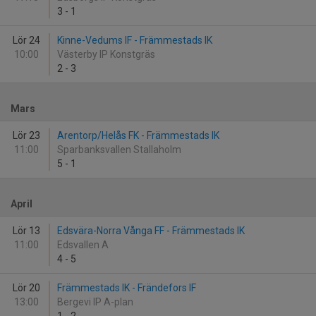
3
-
1
Lör 24
Kinne-Vedums IF - Främmestads IK
10:00
Västerby IP Konstgräs
2
-
3
Mars
Lör 23
Arentorp/Helås FK - Främmestads IK
11:00
Sparbanksvallen Stallaholm
5
-
1
April
Lör 13
Edsvära-Norra Vånga FF - Främmestads IK
11:00
Edsvallen A
4
-
5
Lör 20
Främmestads IK - Frändefors IF
13:00
Bergevi IP A-plan