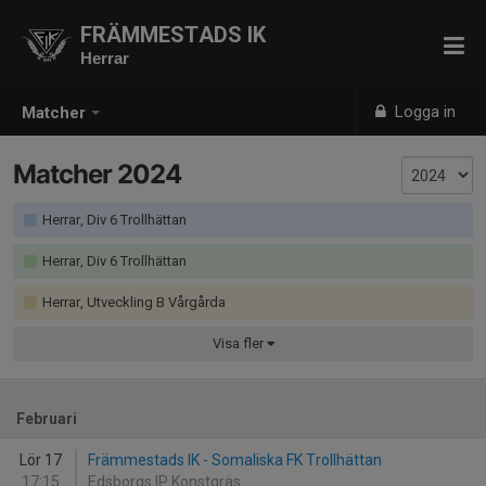
FRÄMMESTADS IK
Herrar
Logga in
Matcher
Matcher 2024
Herrar, Div 6 Trollhättan
Herrar, Div 6 Trollhättan
Herrar, Utveckling B Vårgårda
Visa
fler
Februari
Lör 17
Främmestads IK - Somaliska FK Trollhättan
17:15
Edsborgs IP Konstgräs