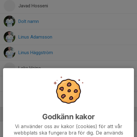
Javad Hosseni
Dolt namn
Linus Adamsson
Linus Häggström
Loke Heino
Ludwig Carlsson
Simon Hermansson
, U-Herrar
Ledare
Godkänn kakor
Vi använder oss av kakor (cookies) för att vår
Johan Gustafsson
Ledare
webbplats ska fungera bra för dig. De används