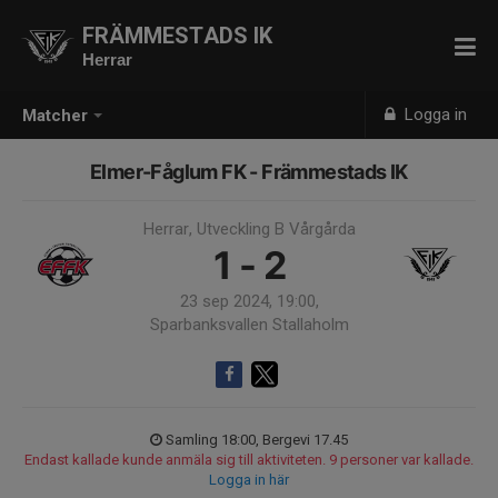
FRÄMMESTADS IK
Herrar
Logga in
Matcher
Elmer-Fåglum FK - Främmestads IK
Herrar, Utveckling B Vårgårda
1 - 2
23 sep 2024, 19:00,
Sparbanksvallen Stallaholm
Samling 18:00, Bergevi 17.45
Endast kallade kunde anmäla sig till aktiviteten. 9 personer var kallade.
Logga in här