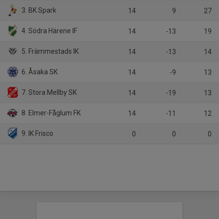
3. BK Spark
14
9
27
4. Södra Härene IF
14
-13
19
5. Främmestads IK
14
-13
14
6. Åsaka SK
14
-9
13
7. Stora Mellby SK
14
-19
13
8. Elmer-Fåglum FK
14
-11
12
9. IK Frisco
0
0
0