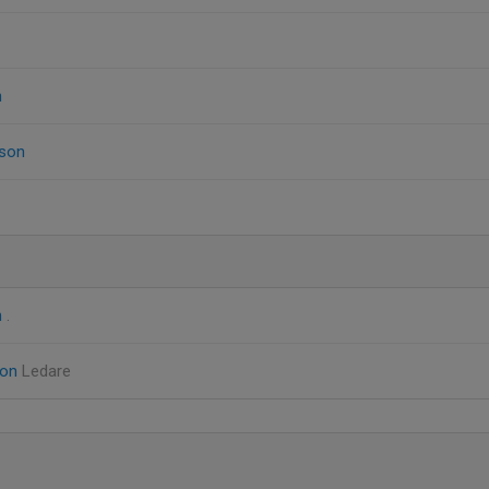
n
sson
n
.
son
Ledare