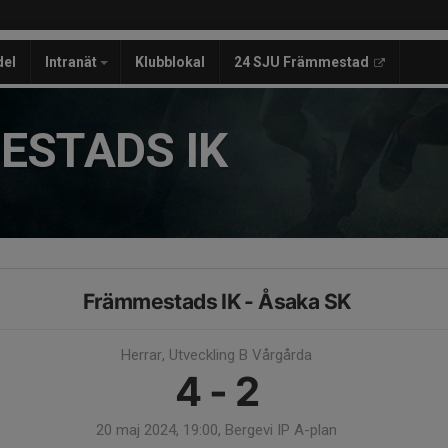
del
Intranät
Klubblokal
24 SJU Främmestad
ESTADS IK
Främmestads IK - Åsaka SK
Herrar, Utveckling B Vårgårda
4 - 2
20 maj 2024, 19:00, Bergevi IP A-plan