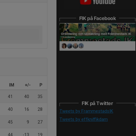
FIK på Facebook
IM
+/-
P
41
40
35
FIK på Twitter
40
16
28
Tweets by FrammestadsIK
Tweets by effkniffikdam
45
9
27
44
-13
19