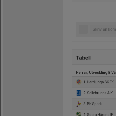
Tabell
Herrar, Utveckling B V
1. Herrljunga SK FK
2. Sollebrunns AIK
3. BK Spark
4. Södra Härene IF