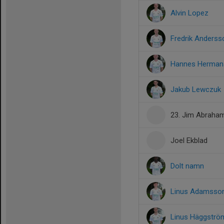
Alvin Lopez
Fredrik Anderss
Hannes Herman
Jakub Lewczuk
23. Jim Abraha
Joel Ekblad
Dolt namn
Linus Adamsso
Linus Häggströ