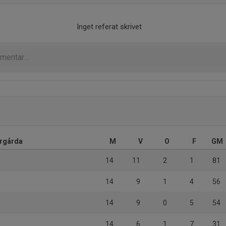
Inget referat skrivet
årgårda
M
V
O
F
GM
14
11
2
1
81
14
9
1
4
56
14
9
0
5
54
14
6
1
7
31