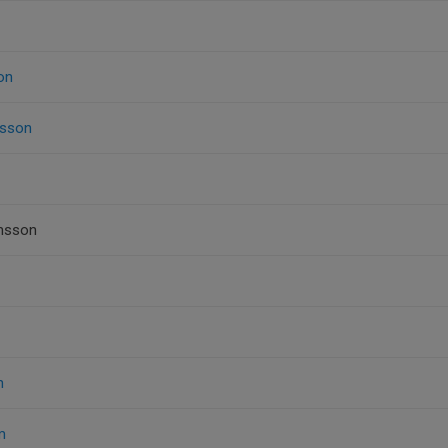
on
sson
msson
n
m