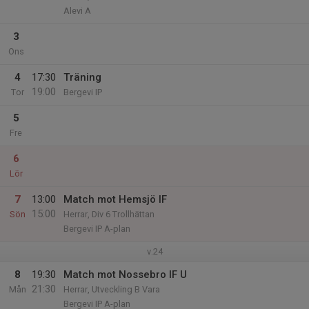
Alevi A
3
Ons
4
17:30
Träning
19:00
Tor
Bergevi IP
5
Fre
6
Lör
7
13:00
Match mot Hemsjö IF
15:00
Sön
Herrar, Div 6 Trollhättan
Bergevi IP A-plan
v.24
8
19:30
Match mot Nossebro IF U
21:30
Mån
Herrar, Utveckling B Vara
Bergevi IP A-plan