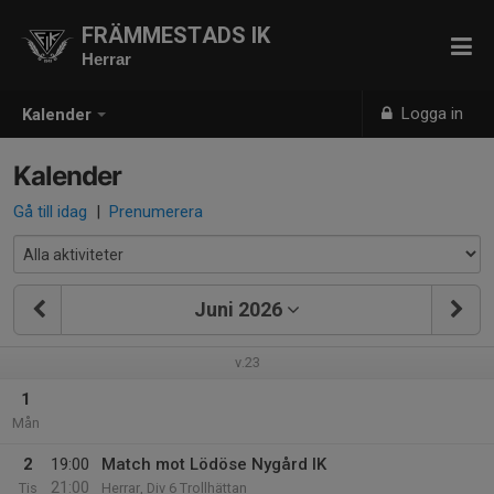
FRÄMMESTADS IK
Herrar
Logga in
Kalender
Kalender
Gå till idag
|
Prenumerera
Juni 2026
v.23
1
Mån
2
19:00
Match mot Lödöse Nygård IK
21:00
Tis
Herrar, Div 6 Trollhättan