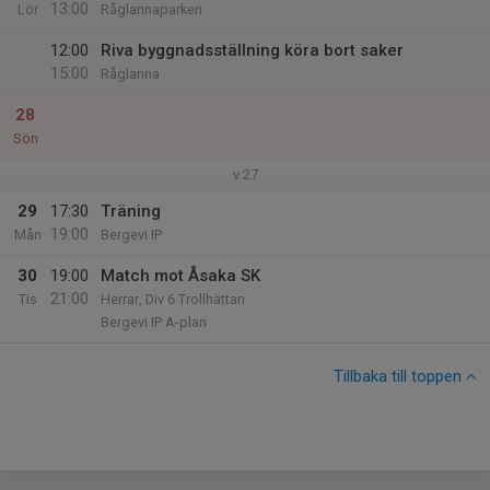
13:00
Lör
Råglannaparken
12:00
Riva byggnadsställning köra bort saker
15:00
Råglanna
28
Sön
v.27
29
17:30
Träning
19:00
Mån
Bergevi IP
30
19:00
Match mot Åsaka SK
21:00
Tis
Herrar, Div 6 Trollhättan
Bergevi IP A-plan
Tillbaka till toppen