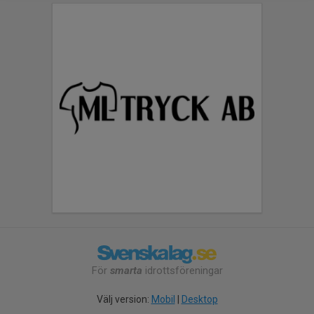
För
smarta
idrottsföreningar
Välj version:
Mobil
|
Desktop