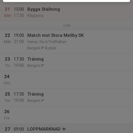
21
15:00
Bygga Ställning
17:30
Sön
Råglanna
v.26
22
19:00
Match mot Stora Mellby SK
21:00
Mån
Herrar, Div 6 Trollhättan
Bergevi IP A-plan
23
17:30
Träning
19:00
Tis
Bergevi IP
24
Ons
25
17:30
Träning
19:00
Tor
Bergevi IP
26
Fre
27
09:00
LOPPMARKNAD