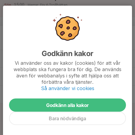
15:00
Sön
Herrar, Div 6 Trollhättan
Billerödsvallen A-plan
v.25
15
19:00
Match mot Annelunds IF U
21:00
Mån
Herrar, Utveckling B Vara
Mörlanda A
Godkänn kakor
16
17:30
Träning
19:00
Tis
Bergevi IP
Vi använder oss av kakor (cookies) för att vår
webbplats ska fungera bra för dig. De används
17
även för webbanalys i syfte att hjälpa oss att
Ons
förbättra våra tjänster.
Så använder vi cookies
18
17:30
Träning
19:00
Tor
Bergevi IP
Godkänn alla kakor
19
Fre
Bara nödvändiga
20
Lör