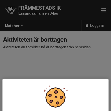
FRÄMMESTADS IK
Essungaalliansen J-lag
Logga in
Matcher
Aktiviteten är borttagen
Aktiviteten du försöker nå är borttagen från hemsidan.