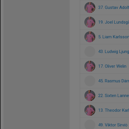
37. Gustav Adol
19. Joel Lundsg
5. Liam Karlsso
43. Ludwig Ljun
17. Oliver Welin
45. Rasmus Där
22. Sixten Lanne
13. Theodor Kar
49. Viktor Sirviö