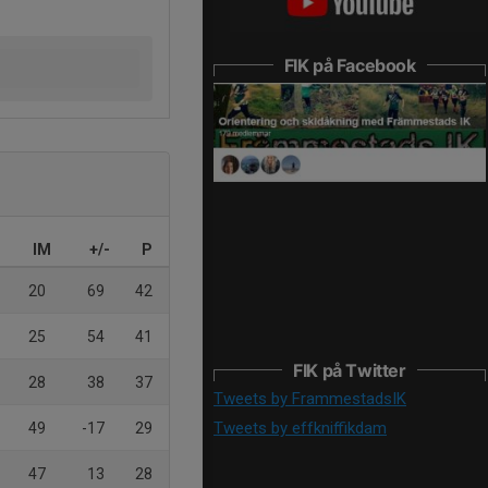
FIK på Facebook
IM
+/-
P
20
69
42
25
54
41
FIK på Twitter
28
38
37
Tweets by FrammestadsIK
Tweets by effkniffikdam
49
-17
29
47
13
28