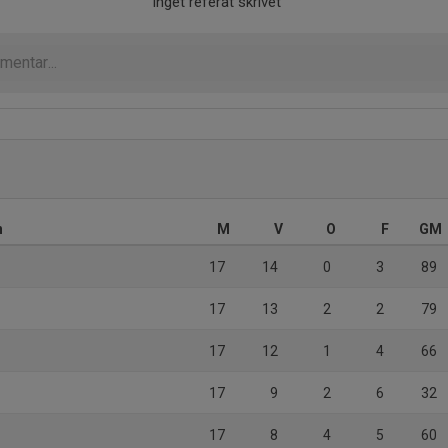
Inget referat skrivet
n
M
V
O
F
GM
17
14
0
3
89
17
13
2
2
79
17
12
1
4
66
17
9
2
6
32
17
8
4
5
60