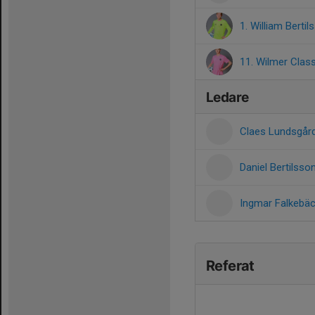
1. William Bertil
11. Wilmer Clas
Ledare
Claes Lundsgår
Daniel Bertilsso
Ingmar Falkebä
Referat