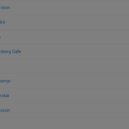
fsson
ård
n
gsberg Galle
nemyr
rskär
lsson