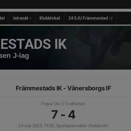
del
Intranät
Klubblokal
24 SJU Främmestad
ESTADS IK
sen J-lag
Främmestads IK - Vänersborgs IF
Pojkar Div 5 Trollhättan
7 - 4
24 sep 2025, 19:00, Sparbanksvallen Stallaholm