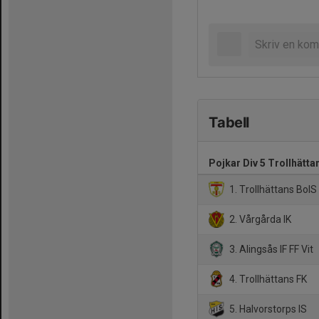
Tabell
Pojkar Div 5 Trollhätta
1. Trollhättans BoIS
2. Vårgårda IK
3. Alingsås IF FF Vit
4. Trollhättans FK
5. Halvorstorps IS