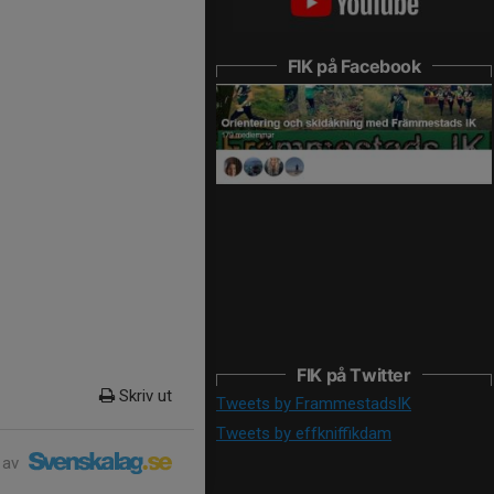
FIK på Facebook
FIK på Twitter
Skriv ut
Tweets by FrammestadsIK
Tweets by effkniffikdam
 av