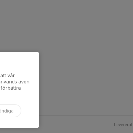
att vår
 används även
 förbättra
ändiga
Levererat