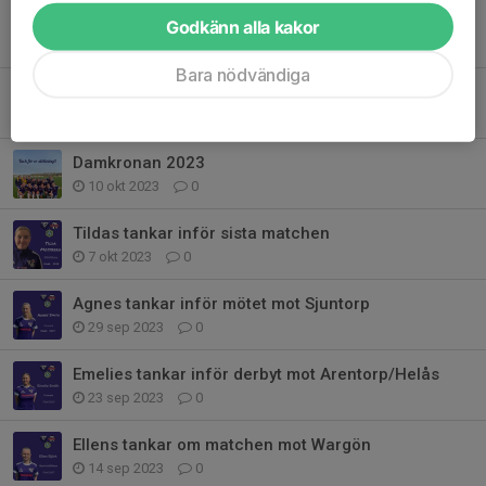
Vi spelar div 4 2024
Godkänn alla kakor
18 jan 2024
0
Bara nödvändiga
Alliansen dam
4 jan 2024
0
Damkronan 2023
10 okt 2023
0
Tildas tankar inför sista matchen
7 okt 2023
0
Agnes tankar inför mötet mot Sjuntorp
29 sep 2023
0
Emelies tankar inför derbyt mot Arentorp/Helås
23 sep 2023
0
Ellens tankar om matchen mot Wargön
14 sep 2023
0