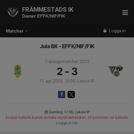
FRÄMMESTADS IK
Damer EFFK/NIF/FIK
Logga in
Matcher
Jula BK - EFFK/NIF/FIK
Träningsmatcher 2025
2 - 3
11 apr 2025, 19:00, Lekevi IP
Samling 17:50, Lekevi IP
Endast kallade kunde anmäla sig till aktiviteten. 20 personer var kallade.
Logga in här