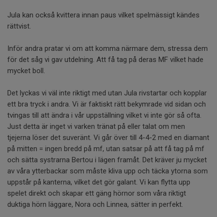
Jula kan också kvittera innan paus vilket spelmässigt kändes
rättvist.
Inför andra pratar vi om att komma närmare dem, stressa dem
för det såg vi gav utdelning. Att få tag på deras MF vilket hade
mycket boll.
Det lyckas vi väl inte riktigt med utan Jula rivstartar och kopplar
ett bra tryck i andra. Vi är faktiskt rätt bekymrade vid sidan och
tvingas till att ändra i vår uppställning vilket vi inte gör så ofta.
Just detta är inget vi varken tränat på eller talat om men
tjejerna löser det suveränt. Vi går över till 4-4-2 med en diamant
på mitten = ingen bredd på mf, utan satsar på att få tag på mf
och sätta systrarna Bertou i lägen framåt. Det kräver ju mycket
av våra ytterbackar som måste kliva upp och täcka ytorna som
uppstår på kanterna, vilket det gör galant. Vi kan flytta upp
spelet direkt och skapar ett gäng hörnor som våra riktigt
duktiga hörn läggare, Nora och Linnea, sätter in perfekt.