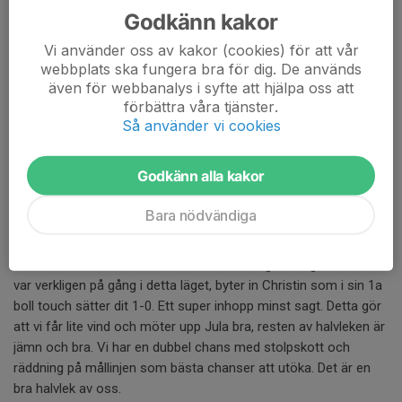
Godkänn kakor
Vi använder oss av kakor (cookies) för att vår
Nyttig seger borta mot Jula BK
webbplats ska fungera bra för dig. De används
I veckan fick Anna ett samtal från ledarna i Jula BK som
även för webbanalys i syfte att hjälpa oss att
undrade om vi var sugna på match vilket vi var. Alltid roligt att
förbättra våra tjänster.
möta lag som man sällan stöter på.
Så använder vi cookies
Så vi tog oss till Lekevi IP i Mariestad på måndag kvällen.
Godkänn alla kakor
Vi startar matchen bra men Jula äter sig snabbt in i den. De har
Bara nödvändiga
ett duktigt innermittfält som var väldigt duktigt, spelade enkelt
och med mycket rörelse vilket skapade mycket bekymmer för
oss. Efter ca 15 min känner vi att vi måste göra något för Jula
var verkligen på gång i detta läget, byter in Christin som i sin 1a
boll touch sätter dit 1-0. Ett super inhopp minst sagt. Detta gör
att vi får lite vind och möter upp Jula bra, resten av halvleken är
jämn och bra. Vi har en dubbel chans med stolpskott och
räddning på mållinjen som bästa chanser att utöka. Det är en
bra halvlek av oss.