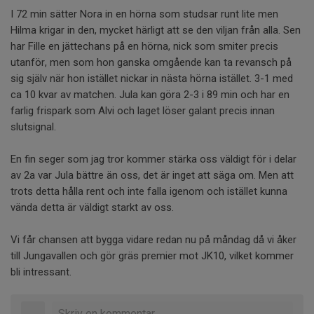
I 72 min sätter Nora in en hörna som studsar runt lite men
Hilma krigar in den, mycket härligt att se den viljan från alla. Sen
har Fille en jättechans på en hörna, nick som smiter precis
utanför, men som hon ganska omgående kan ta revansch på
sig själv när hon istället nickar in nästa hörna istället. 3-1 med
ca 10 kvar av matchen. Jula kan göra 2-3 i 89 min och har en
farlig frispark som Alvi och laget löser galant precis innan
slutsignal.
En fin seger som jag tror kommer stärka oss väldigt för i delar
av 2a var Jula bättre än oss, det är inget att säga om. Men att
trots detta hålla rent och inte falla igenom och istället kunna
vända detta är väldigt starkt av oss.
Vi får chansen att bygga vidare redan nu på måndag då vi åker
till Jungavallen och gör gräs premier mot JK10, vilket kommer
bli intressant.