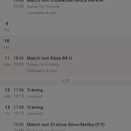
19:00
Match mot Östadkulle/Södra Härene
21:00
Damer, Div 5 Västra
Lenavallen A-plan
9
Fre
10
Lör
11
18:00
Match mot Råda BK U
20:00
Sön
Damer, Div 4 Västra
Rådavallen A-plan
v.20
12
17:45
Träning
19:15
Mån
Jonslund
13
17:45
Träning
19:15
Tis
Jonslund
19:00
Match mot Örslösa-Söne/Mellby (9:9)
21:00
Flickor Div 3 Lidköping