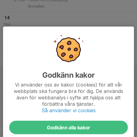
Brovallen
14
Ons
15
17:45
Träning
19:15
Tor
Jonslund
16
Fre
17
Godkänn kakor
Lör
Vi använder oss av kakor (cookies) för att vår
18
16:00
Träning
webbplats ska fungera bra för dig. De används
17:30
Sön
Lunnehov
även för webbanalys i syfte att hjälpa oss att
förbättra våra tjänster.
16:00
Match mot Wargöns IK
Så använder vi cookies
18:00
Damer, Div 4 Västra
Lunnehov 1
Godkänn alla kakor
v.21