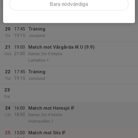
Bara nödvändiga
19
19:00
Match mot Vara SK
21:00
Mån
Flickor Div 3 Lidköping
Torsvallen B-plan
20
17:45
Träning
19:15
Tis
Jonslund
21
19:00
Match mot Vårgårda IK U (9:9)
21:00
Ons
Damer, Div 5 Västra
Lunnehov 1
22
17:45
Träning
19:15
Tor
Jonslund
23
Fre
24
16:00
Match mot Hemsjö IF
18:00
Lör
Damer, Div 4 Västra
Holmavallen 1
25
15:00
Match mot Sils IF