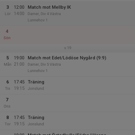
3
12:00
Match mot Mellby IK
14:00
Lör
Damer, Div 4 Västra
Lunnehov 1
4
Sön
v.19
5
19:00
Match mot Edet/Lödöse Nygård (9:9)
21:00
Mån
Damer, Div 5 Västra
Lunnehov 1
6
17:45
Träning
19:15
Tis
Jonslund
7
Ons
8
17:45
Träning
19:15
Tor
Jonslund