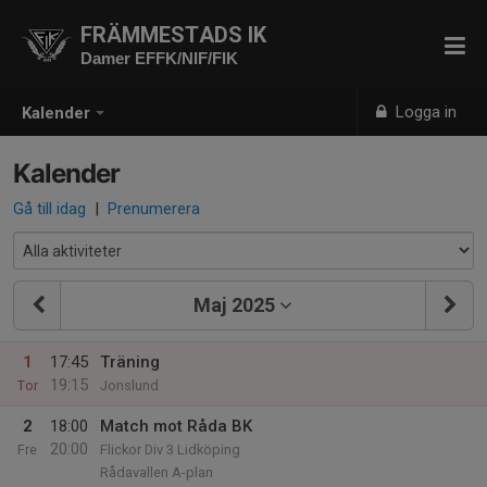
FRÄMMESTADS IK
Damer EFFK/NIF/FIK
Logga in
Kalender
Kalender
Gå till idag
|
Prenumerera
Maj 2025
1
17:45
Träning
19:15
Tor
Jonslund
2
18:00
Match mot Råda BK
20:00
Fre
Flickor Div 3 Lidköping
Rådavallen A-plan