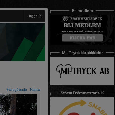
Bli medlem
Logga in
ML Tryck klubbkläder
Föregående
Nästa
Stötta Främmestads IK