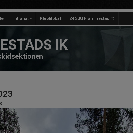
del
Intranät
Klubblokal
24 SJU Främmestad
ESTADS IK
 skidsektionen
023
8