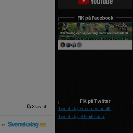
FIK på Facebook
FIK på Twitter
Skriv ut
Tweets by FrammestadsIK
Tweets by effkniffikdam
 av