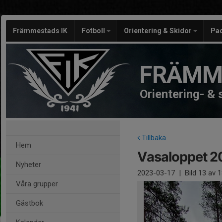
Främmestads IK
Fotboll
Orientering & Skidor
Pa
FRÄMM
Orientering- &
Tillbaka
Hem
Vasaloppet 2
Nyheter
2023-03-17
|
Bild
13
av 1
Våra grupper
Gästbok