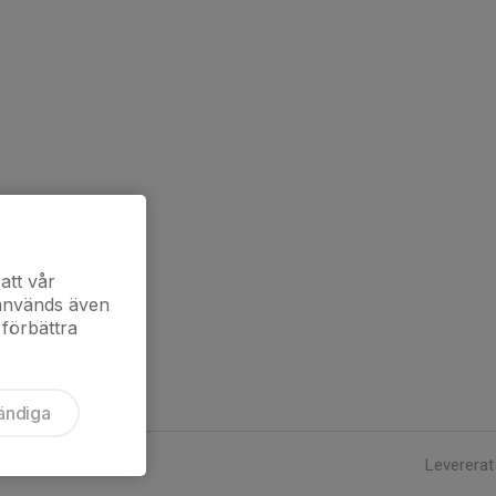
att vår
 används även
 förbättra
ändiga
Levererat