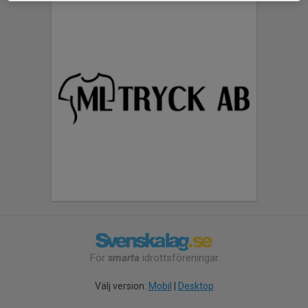
För
smarta
idrottsföreningar
Välj version:
Mobil
|
Desktop